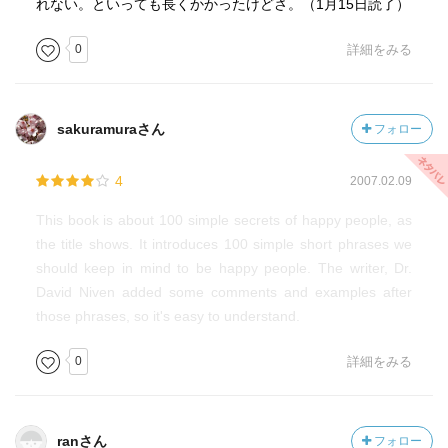
れない。といっても長くかかったけどさ。（1月15日読了）
0
詳細をみる
sakuramuraさん
フォロー
4
2007.02.09
This book is about 100 simple secrets of happy people, as
the title shows. It introduces 100 simple short phrases we
should keep in mind to be happy people. The writer, Dr.
David Niven added some comments and examples after
those phrases, so it's easy to understand.
0
詳細をみる
ranさん
フォロー