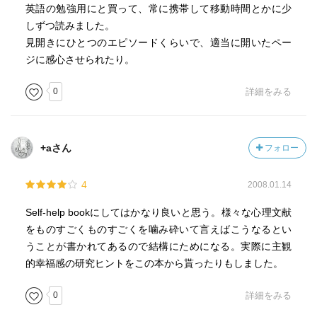
英語の勉強用にと買って、常に携帯して移動時間とかに少
しずつ読みました。
見開きにひとつのエピソードくらいで、適当に開いたペー
ジに感心させられたり。
0
詳細をみる
+aさん
フォロー
4
2008.01.14
Self-help bookにしてはかなり良いと思う。様々な心理文献
をものすごくものすごくを噛み砕いて言えばこうなるとい
うことが書かれてあるので結構にためになる。実際に主観
的幸福感の研究ヒントをこの本から貰ったりもしました。
0
詳細をみる