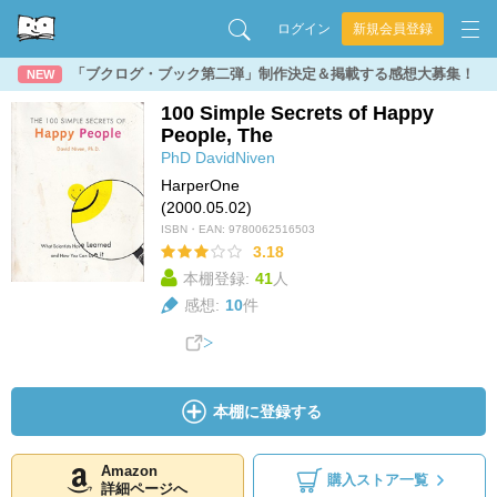
ログイン
新規会員登録
「ブクログ・ブック第二弾」制作決定＆掲載する感想大募集！
NEW
100 Simple Secrets of Happy
People, The
PhD DavidNiven
HarperOne
(2000.05.02)
ISBN・EAN:
9780062516503
3.18
本棚登録:
41
人
感想:
10
件
本棚に登録する
Amazon
購入ストア一覧
詳細ページへ