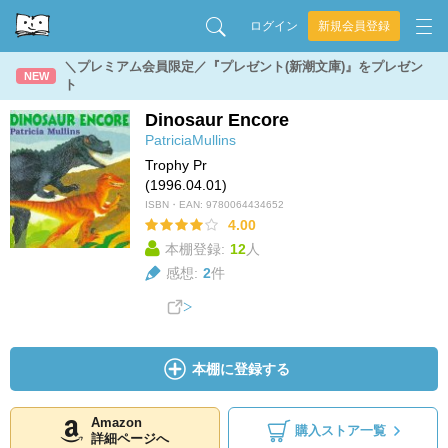
ログイン
新規会員登録
＼プレミアム会員限定／『プレゼント(新潮文庫)』をプレゼン
NEW
ト
Dinosaur Encore
PatriciaMullins
Trophy Pr
(1996.04.01)
ISBN・EAN:
9780064434652
4.00
本棚登録:
12
人
感想:
2
件
本棚に登録する
Amazon
購入ストア一覧
詳細ページへ