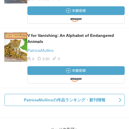
V for Vanishing: An Alphabet of Endangered
Animals
PatriciaMullins
0
0.00
0
PatriciaMullinsの作品ランキング・新刊情報