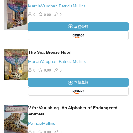
MarciaVaughan PatriciaMullins
0
0.00
0
The Sea-Breeze Hotel
MarciaVaughan PatriciaMullins
0
0.00
0
V for Vanishing: An Alphabet of Endangered
Animals
PatriciaMullins
0
0.00
0