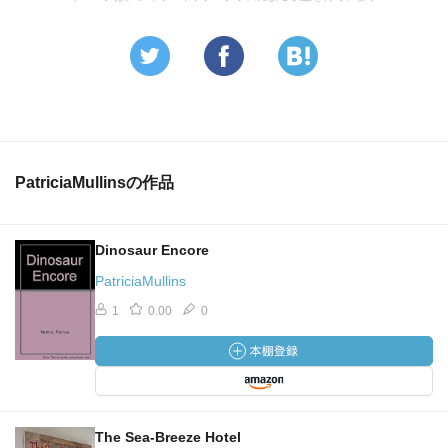
PatriciaMullinsの作品
Dinosaur Encore
PatriciaMullins
1
0.00
0
The Sea-Breeze Hotel