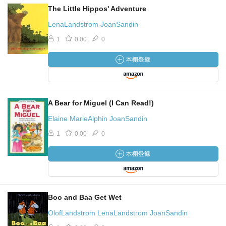
The Little Hippos' Adventure
LenaLandstrom JoanSandin
1
0.00
0
A Bear for Miguel (I Can Read!)
Elaine MarieAlphin JoanSandin
1
0.00
0
Boo and Baa Get Wet
OlofLandstrom LenaLandstrom JoanSandin