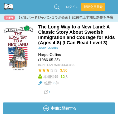
ログイン
新規会員登録
【ビルボードジャパンコラボ企画】2026年上半期話題作を考察
NEW
The Long Way to a New Land: A
Classic Story About Swedish
Immigration and Courage for Kids
(Ages 4-8) (I Can Read Level 3)
JoanSandin
HarperCollins
(1986.05.23)
ISBN・EAN:
9780064441001
3.50
本棚登録:
12
人
感想:
3
件
本棚に登録する