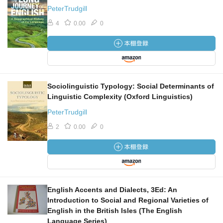
PeterTrudgill
4
0.00
0
Sociolinguistic Typology: Social Determinants of
Linguistic Complexity (Oxford Linguistics)
PeterTrudgill
2
0.00
0
English Accents and Dialects, 3Ed: An
Introduction to Social and Regional Varieties of
English in the British Isles (The English
Language Series)