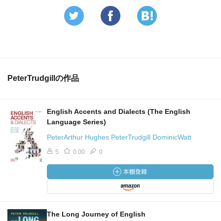
PeterTrudgillの作品
English Accents and Dialects (The English
Language Series)
PeterArthur Hughes PeterTrudgill DominicWatt
5
0.00
0
The Long Journey of English