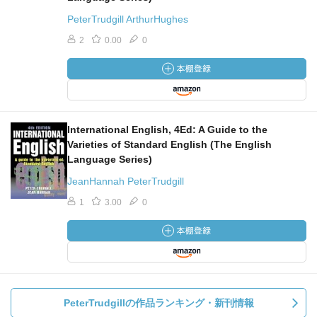
PeterTrudgill ArthurHughes
2
0.00
0
International English, 4Ed: A Guide to the
Varieties of Standard English (The English
Language Series)
JeanHannah PeterTrudgill
1
3.00
0
PeterTrudgillの作品ランキング・新刊情報