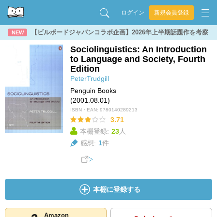
ログイン
新規会員登録
【ビルボードジャパンコラボ企画】2026年上半期話題作を考察
NEW
Sociolinguistics: An Introduction
to Language and Society, Fourth
Edition
PeterTrudgill
Penguin Books
(2001.08.01)
ISBN・EAN:
9780140289213
3.71
本棚登録:
23
人
感想:
1
件
本棚に登録する
Amazon