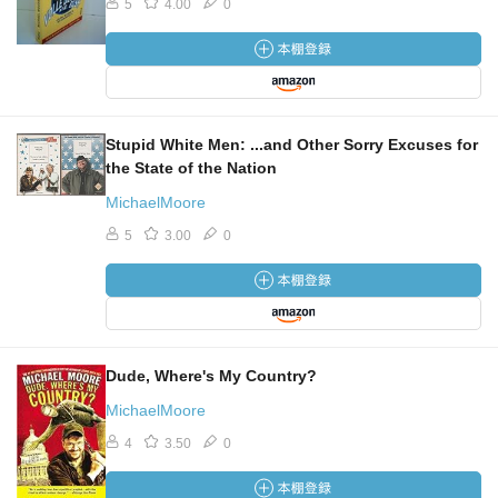
5
4.00
0
Stupid White Men: ...and Other Sorry Excuses for
the State of the Nation
MichaelMoore
5
3.00
0
Dude, Where's My Country?
MichaelMoore
4
3.50
0