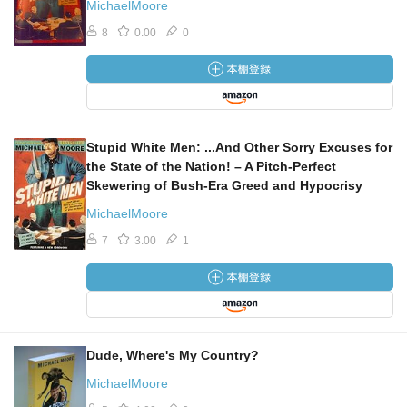
MichaelMoore
8
0.00
0
Stupid White Men: ...And Other Sorry Excuses for
the State of the Nation! – A Pitch-Perfect
Skewering of Bush-Era Greed and Hypocrisy
MichaelMoore
7
3.00
1
Dude, Where's My Country?
MichaelMoore