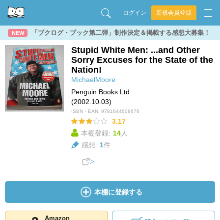
ログイン
新規会員登録
「ブクログ・ブック第二弾」制作決定＆掲載する感想大募集！
NEW
Stupid White Men: ...and Other
Sorry Excuses for the State of the
Nation!
MichaelMoore
Penguin Books Ltd
(2002.10.03)
ISBN・EAN:
9781844608676
3.17
本棚登録:
14
人
感想:
1
件
本棚に登録する
Amazon