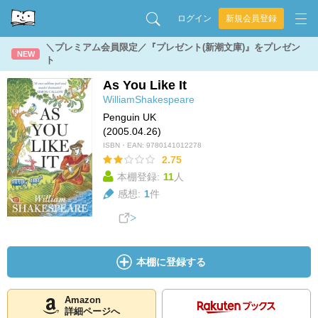
ログイン
新規会員登録
＼プレミアム会員限定／『プレゼント(新潮文庫)』をプレゼン
NEW
ト
As You Like It
WilliamShakespeare
Penguin UK
(2005.04.26)
ISBN・EAN:
9780141012278
2.75
本棚登録:
11
人
感想:
1
件
本棚に登録する
Amazon
詳細ページへ