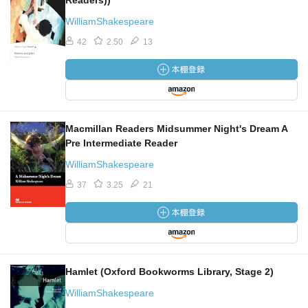
Readers))
WilliamShakespeare
42
2.50
13
Macmillan Readers Midsummer Night's Dream A
Pre Intermediate Reader
WilliamShakespeare
37
3.25
21
Hamlet (Oxford Bookworms Library, Stage 2)
WilliamShakespeare