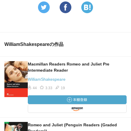
WilliamShakespeareの作品
Macmillan Readers Romeo and Juliet Pre
Intermediate Reader
WilliamShakespeare
44
3.33
19
Romeo and Juliet (Penguin Readers (Graded