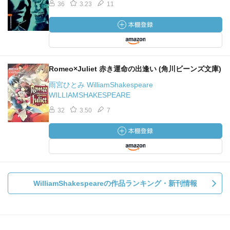
36
3.23
11
Romeo×Juliet 赤き運命の出逢い (角川ビーンズ文庫)
雨宮ひとみ WilliamShakespeare
WILLIAMSHAKESPEARE
32
3.50
7
WilliamShakespeareの作品ランキング・新刊情報