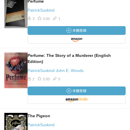
Perfume
PatrickSuskind
3
4.00
1
Perfume: The Story of a Murderer (English
Edition)
PatrickSuskind John E. Woods
2
0.00
0
The Pigeon
PatrickSuskind