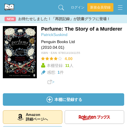
ログイン
新規会員登録
お待たせしました！「再読記録」が読書グラフに登場！
NEW
Perfume: The Story of a Murderer
PatrickSuskind
Penguin Books Ltd
(2010.04.01)
ISBN・EAN:
9780141041155
4.00
本棚登録:
11
人
感想:
1
件
本棚に登録する
Amazon
詳細ページへ