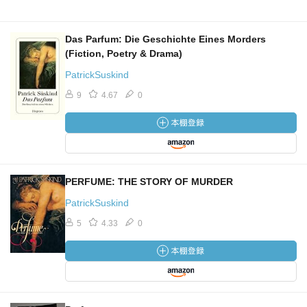
Das Parfum: Die Geschichte Eines Morders
(Fiction, Poetry & Drama)
PatrickSuskind
9
4.67
0
PERFUME: THE STORY OF MURDER
PatrickSuskind
5
4.33
0