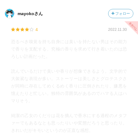
mayokoさん
フォロー
4
2022.11.30
恐るべき嗅覚を持ち自身には臭いを持たない男はその能力
で香りを支配する。究極の香りを求めて行き着いたのは恐
ろしい計画だった。
読んでいるだけで臭いや香りが想像できるよう。文学的で
大袈裟な表現が多い。ストーリーは美しさとグロテスクさ
が同時に存在してめくるめく香りに圧倒されたり、嫌悪を
憶えたりと忙しい。独特の雰囲気があるのでハマる人はハ
マりそう。
純潔の乙女のくだりは花を摘んで香水にする過程のメタフ
ァーでもあるなとも思ったりいや変態だろうと思ったり。
きれいだがキモいというのが正直な感想。