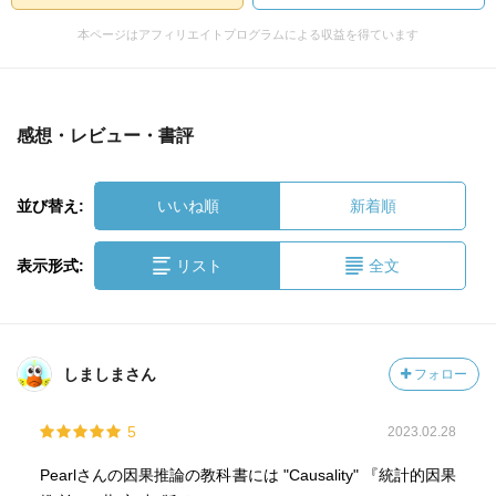
本ページはアフィリエイトプログラムによる収益を得ています
感想・レビュー・書評
並び替え:
いいね順
新着順
表示形式:
リスト
全文
しましまさん
フォロー
5
2023.02.28
Pearlさんの因果推論の教科書には "Causality" 『統計的因果