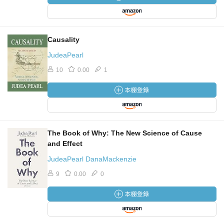
の因果モデルに必要な無視可能性条件は成立しない例が示
される．後半は，法学におけるbut-for原因とproxmate原因
の例を元に，因果推論の十分な原因と必要な原因について
紹介．私は今までこれらを全く分からなかったが，この例
Causality
でやっと分かってきた．
JudeaPearl
10
0.00
1
9章：UCバークレイの著名な入試問題の例を挙げて，媒介
変数の扱いの難しさを紹介したあと，介入の効果を，直接
的なものと，間接的なものに分ける話題．簡単そうだが，
反事実まで導入しないといけない，実は込み入った話とい
うのが分かる．
The Book of Why: The New Science of Cause
and Effect
10章：前半は他のデータを使うtranspotability や選択バイア
スの問題を構造因果モデルで解決する話題．後半は強いAI
JudeaPearl DanaMackenzie
や自由意志についての議論．自由意志の有無ではなく，そ
9
0.00
0
れをたとえ幻想としても認識することによる工学的利点か
ら議論するのは面白かった．