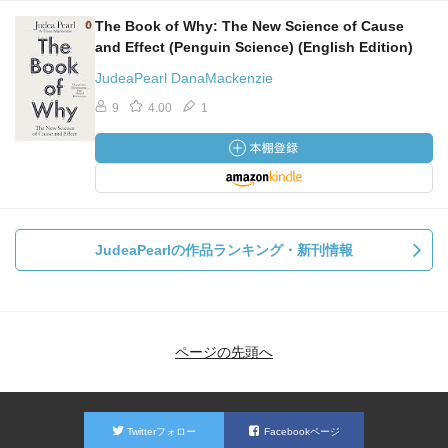
The Book of Why: The New Science of Cause
and Effect (Penguin Science) (English Edition)
JudeaPearl DanaMackenzie
9
4.00
1
JudeaPearlの作品ランキング・新刊情報
ページの先頭へ
Twitterフォロー
Facebookページ