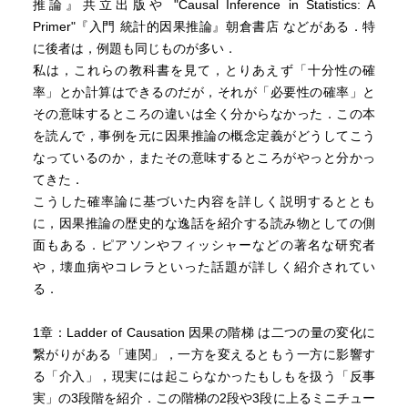
推論』共立出版や "Causal Inference in Statistics: A
Primer"『入門 統計的因果推論』朝倉書店 などがある．特
に後者は，例題も同じものが多い．
私は，これらの教科書を見て，とりあえず「十分性の確
率」とか計算はできるのだが，それが「必要性の確率」と
その意味するところの違いは全く分からなかった．この本
を読んで，事例を元に因果推論の概念定義がどうしてこう
なっているのか，またその意味するところがやっと分かっ
てきた．
こうした確率論に基づいた内容を詳しく説明するととも
に，因果推論の歴史的な逸話を紹介する読み物としての側
面もある．ピアソンやフィッシャーなどの著名な研究者
や，壊血病やコレラといった話題が詳しく紹介されてい
る．
1章：Ladder of Causation 因果の階梯 は二つの量の変化に
繋がりがある「連関」，一方を変えるともう一方に影響す
る「介入」，現実には起こらなかったもしもを扱う「反事
実」の3段階を紹介．この階梯の2段や3段に上るミニチュー