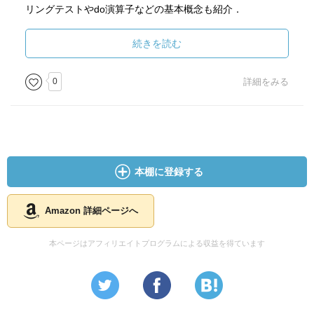
リングテストやdo演算子などの基本概念も紹介．
2章：ゴルトンやフィッシャーによる相関関係の誕生の歴史
続きを読む
がまず紹介される．そのあと，因果の依存関係を示す図を
始めてライトが示すが，RCT以外では因果は分からないと
0
詳細をみる
するフィッシャーと対立して注目されなかったころの話
題．
3章：同時分布を複数の条件付き分布で表すベイジアンネッ
トと，交絡や媒介といった概念の紹介．その他，ベイズ
本棚に登録する
は，国教会の信者でなかったため大学への入学を認められ
ず不遇だったが，死後に友人が手記を出版してくれて歴史
に名を残す逸話などがある．
Amazon 詳細ページへ
4章：原因と結果の両方に影響するため，偽の因果関係に見
本ページはアフィリエイトプログラムによる収益を得ています
えてしまう交絡因子の紹介．また，do演算子を使って，具
体的にどう問題を解決するのかの例や，パスをブロックす
るという有向分離の概念が示される．