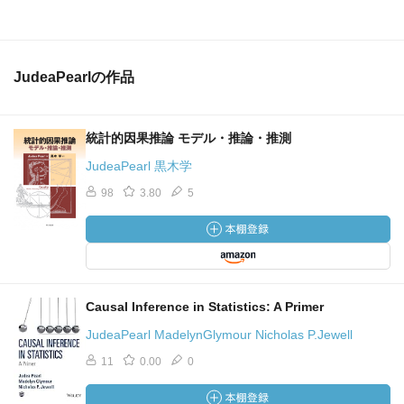
5章：タバコが肺癌の原因かという論争を通じて，介入でき
ない状況で因果関係を明らかにできるかという問題につい
ての議論を紹介する．パイプタバコが大好きなフィッシャ
JudeaPearlの作品
ーは，肺癌と喫煙習慣の間に喫煙遺伝子という交絡の可能
性を主張して因果関係を否定したらしい．
統計的因果推論 モデル・推論・推測
6章：パラドクスの殿堂として，モンティホール問題やシン
JudeaPearl 黒木学
プソンのパラドクスを紹介する．これらが誤りであるかだ
けでなく，なぜ誤った解釈をしてしまうかの理由も紹介し
98
3.80
5
ないと，納得は得られないというのは示唆に富む．
7章：バックドア規準とフロントドア規準という構造因果モ
デルでも複雑な内容の紹介．ここを読んでやっとバックド
ア規準をなぜバックドアというのかやっと分かった．加え
Causal Inference in Statistics: A Primer
て，スノウのコレラと井戸の逸話には続きがあり，この逸
JudeaPearl MadelynGlymour Nicholas P.Jewell
話を元に操作変数法が紹介される．
11
0.00
0
8章：因果の階梯の3段目の反事実が登場する．前半はRubin