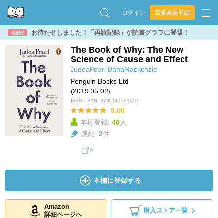
ログイン
新規会員登録
お待たせしました！「再読記録」が読書グラフに登場！
NEW
The Book of Why: The New
Science of Cause and Effect
JudeaPearl
DanaMackenzie
Penguin Books Ltd
(2019.05.02)
ISBN・EAN:
9780141982410
5.00
本棚登録:
40
人
感想:
2
件
本棚に登録する
Amazon
購入ストア一覧
詳細ページへ