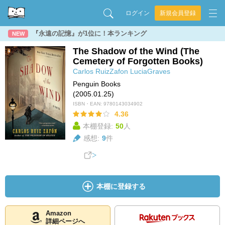
ログイン
新規会員登録
『永遠の記憶』が1位に！本ランキング
NEW
The Shadow of the Wind (The
Cemetery of Forgotten Books)
Carlos RuizZafon
LuciaGraves
Penguin Books
(2005.01.25)
ISBN・EAN:
9780143034902
4.36
本棚登録:
50
人
感想:
9
件
本棚に登録する
Amazon
詳細ページへ