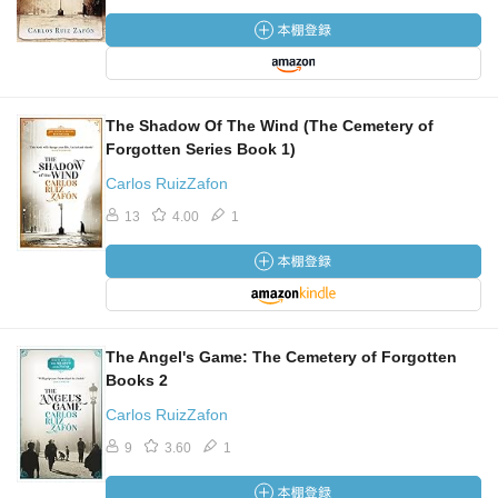
The Shadow Of The Wind (The Cemetery of
Forgotten Series Book 1)
Carlos RuizZafon
13
4.00
1
The Angel's Game: The Cemetery of Forgotten
Books 2
Carlos RuizZafon
9
3.60
1