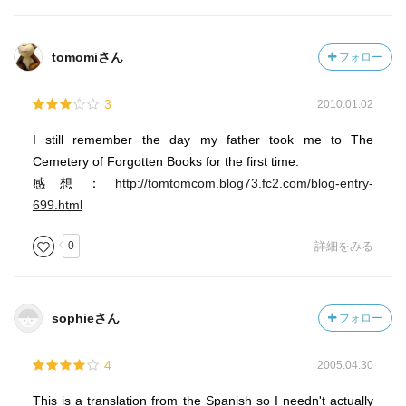
tomomiさん
フォロー
3
2010.01.02
I still remember the day my father took me to The
Cemetery of Forgotten Books for the first time.
感想：
http://tomtomcom.blog73.fc2.com/blog-entry-
699.html
0
詳細をみる
sophieさん
フォロー
4
2005.04.30
This is a translation from the Spanish so I needn't actually