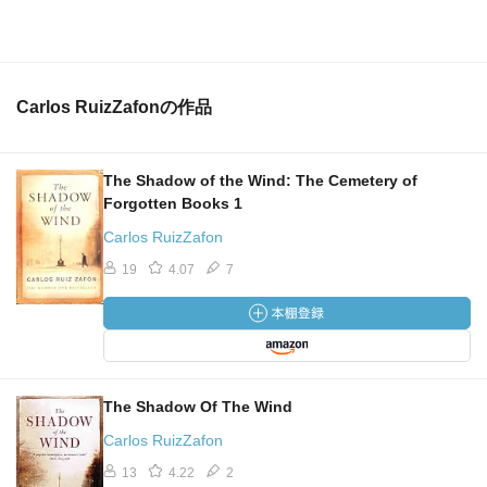
Carlos RuizZafonの作品
The Shadow of the Wind: The Cemetery of
Forgotten Books 1
Carlos RuizZafon
19
4.07
7
The Shadow Of The Wind
Carlos RuizZafon
13
4.22
2