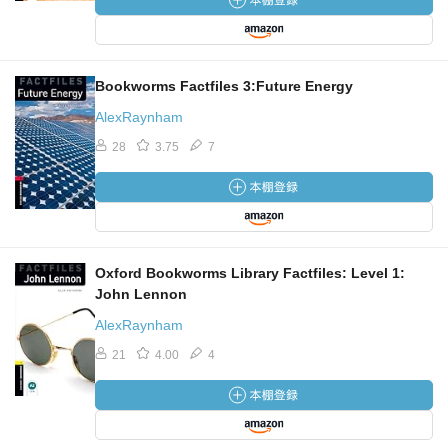
Bookworms Factfiles 3:Future Energy
AlexRaynham
28
3.75
7
Oxford Bookworms Library Factfiles: Level 1:
John Lennon
AlexRaynham
21
4.00
4