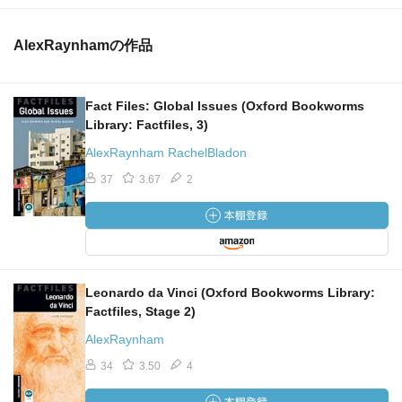
AlexRaynhamの作品
Fact Files: Global Issues (Oxford Bookworms
Library: Factfiles, 3)
AlexRaynham RachelBladon
37
3.67
2
Leonardo da Vinci (Oxford Bookworms Library:
Factfiles, Stage 2)
AlexRaynham
34
3.50
4