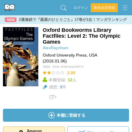
ログイン
新規会員登録
2週連続で『薬屋のひとりごと』17巻が1位！マンガランキング
NEW
Oxford Bookworms Library
Factfiles: Level 2: The Olympic
Games
AlexRaynham
Oxford University Press, USA
(2016.01.06)
ISBN・EAN:
9780194209571
2.00
本棚登録:
12
人
感想:
3
件
本棚に登録する
Amazon