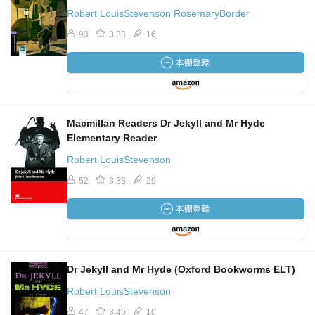
Robert LouisStevenson RosemaryBorder
93
3.33
16
Macmillan Readers Dr Jekyll and Mr Hyde
Elementary Reader
Robert LouisStevenson
52
3.33
29
Dr Jekyll and Mr Hyde (Oxford Bookworms ELT)
Robert LouisStevenson
47
3.45
10