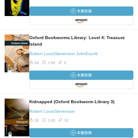
Oxford Bookworms Library: Level 4: Treasure
Island
Robert LouisStevenson JohnEscott
44
2.89
9
Kidnapped (Oxford Bookworm Library 3)
Robert LouisStevenson
38
2.60
10