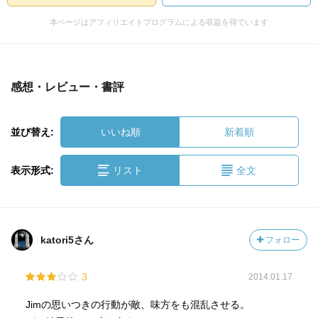
本ページはアフィリエイトプログラムによる収益を得ています
感想・レビュー・書評
並び替え:
いいね順
新着順
表示形式:
リスト
全文
katori5さん
フォロー
3
2014.01.17
Jimの思いつきの行動が敵、味方をも混乱させる。