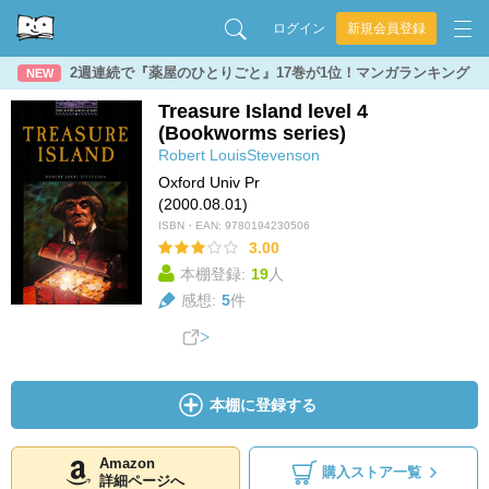
ログイン
新規会員登録
2週連続で『薬屋のひとりごと』17巻が1位！マンガランキング
NEW
Treasure Island level 4
(Bookworms series)
Robert LouisStevenson
Oxford Univ Pr
(2000.08.01)
ISBN・EAN:
9780194230506
3.00
本棚登録:
19
人
感想:
5
件
本棚に登録する
Amazon
購入ストア一覧
詳細ページへ