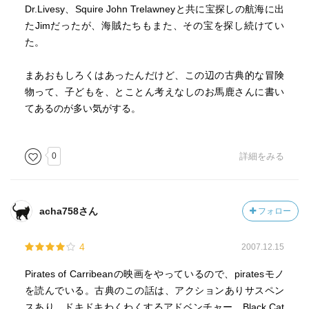
Dr.Livesy、Squire John Trelawneyと共に宝探しの航海に出
たJimだったが、海賊たちもまた、その宝を探し続けてい
た。
まあおもしろくはあったんだけど、この辺の古典的な冒険
物って、子どもを、とことん考えなしのお馬鹿さんに書い
てあるのが多い気がする。
0
詳細をみる
acha758さん
フォロー
4
2007.12.15
Pirates of Carribeanの映画をやっているので、piratesモノ
を読んでいる。古典のこの話は、アクションありサスペン
スあり、ドキドキわくわくするアドベンチャー。Black Cat