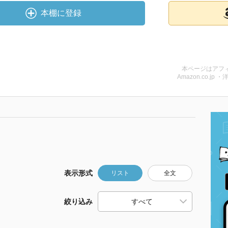
本棚に登録
本ページはアフ
Amazon.co.jp ・
表示形式
リスト
全文
絞り込み