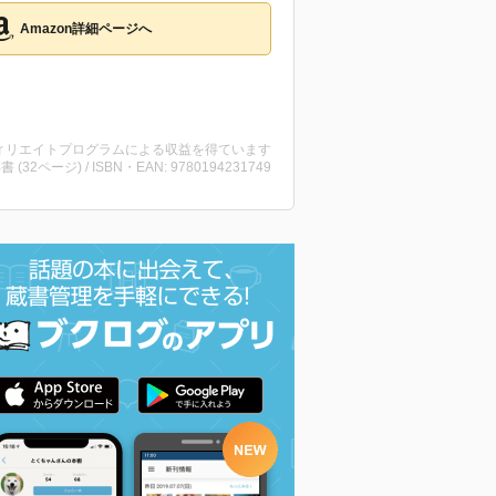
Amazon詳細ページへ
ィリエイトプログラムによる収益を得ています
洋書 (32ページ) / ISBN・EAN: 9780194231749