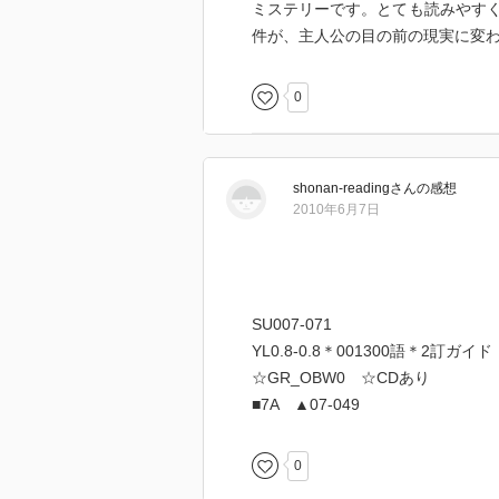
ミステリーです。とても読みやす
件が、主人公の目の前の現実に変
0
shonan-reading
さん
の感想
2010年6月7日
SU007-071
YL0.8-0.8＊001300語＊2訂ガイド
☆GR_OBW0 ☆CDあり
■7A ▲07-049
0