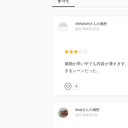
すべて
chiharum
さん
の感想
2017年9月16日
展開が早い中でも内容が薄すぎず
きるシーンだった。
0
itsuji
さん
の感想
2017年9月7日