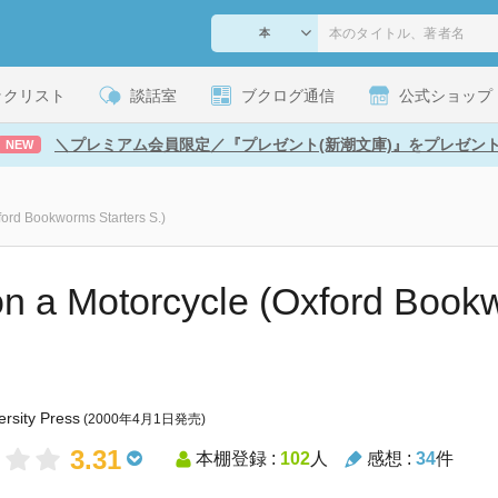
ックリスト
談話室
ブクログ通信
公式ショップ
＼プレミアム会員限定／『プレゼント(新潮文庫)』をプレゼン
NEW
xford Bookworms Starters S.)
 on a Motorcycle (Oxford Book
ersity Press
(2000年4月1日発売)
3.31
本棚登録 :
102
人
感想 :
34
件