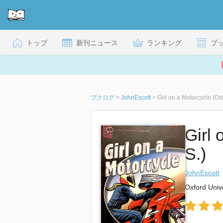
トップ
新刊ニュース
ランキング
ブ
ブクログ
>
JohnEscott
>
Girl on a Motorcycle (O
Girl
S.)
JohnEscott
Oxford Univ