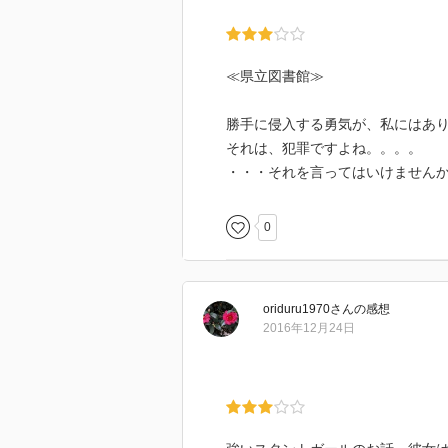
≪県立図書館≫
勝手に侵入する勇気が、私にはあ
それは、犯罪ですよね。。。。
・・・それを言ってはいけません
0
oriduru1970
さん
の感想
2016年12月24日