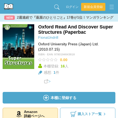
ログイン
新規会員登録
2週連続で『薬屋のひとりごと』17巻が1位！マンガランキング
NEW
Oxford Read And Discover Super
Structures (Paperbac
FionaUndrill
Oxford University Press (Japan) Ltd.
(2010.07.15)
ISBN・EAN:
9780194643818
0.00
本棚登録:
16
人
感想:
1
件
本棚に登録する
Amazon
購入ストア一覧
詳細ページへ