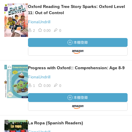
Oxford Reading Tree Story Sparks: Oxford Level
11: Out of Control
FionaUndrill
2
0.00
0
Progress with Oxford:: Comprehension: Age 8-9
FionaUndrill
1
0.00
0
La Ropa (Spanish Readers)