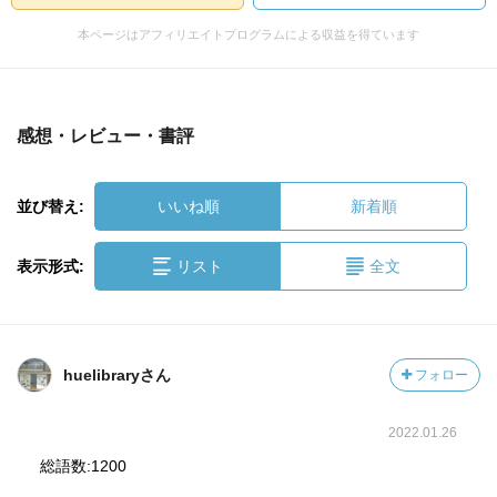
本ページはアフィリエイトプログラムによる収益を得ています
感想・レビュー・書評
並び替え:
いいね順
新着順
表示形式:
リスト
全文
huelibraryさん
フォロー
2022.01.26
総語数:1200