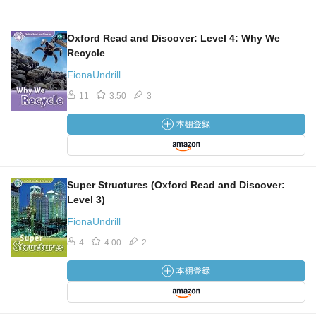
Oxford Read and Discover: Level 4: Why We
Recycle
FionaUndrill
11
3.50
3
Super Structures (Oxford Read and Discover:
Level 3)
FionaUndrill
4
4.00
2