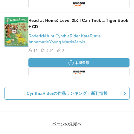
Read at Home: Level 2b: I Can Trick a Tiger Book
+ CD
RoderickHunt CynthiaRider KateRuttle
AnnemarieYoung MartinJarvis
13
4.40
3
CynthiaRiderの作品ランキング・新刊情報
ページの先頭へ