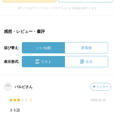
本ページはアフィリエイトプログラムによる収益を得ています
感想・レビュー・書評
並び替え:
いいね順
新着順
表示形式:
リスト
全文
パルピさん
フォロー
3
2010.11.11
３５語