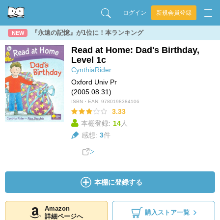
ログイン
新規会員登録
『永遠の記憶』が1位に！本ランキング
NEW
Read at Home: Dad's Birthday,
Level 1c
CynthiaRider
Oxford Univ Pr
(2005.08.31)
ISBN・EAN:
9780198384106
3.33
本棚登録:
14
人
感想:
3
件
本棚に登録する
Amazon
購入ストア一覧
詳細ページへ