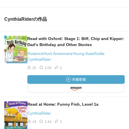
CynthiaRiderの作品
Read with Oxford: Stage 1: Biff, Chip and Kipper:
Dad's Birthday and Other Stories
RoderickHunt AnnemarieYoung KateRuttle
CynthiaRider
20
3.00
0
Read at Home: Funny Fish, Level 1a
CynthiaRider
19
3.44
3