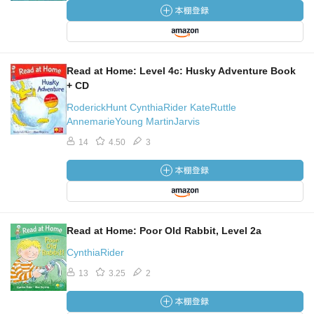
Read at Home: Level 4c: Husky Adventure Book
+ CD
RoderickHunt CynthiaRider KateRuttle
AnnemarieYoung MartinJarvis
14
4.50
3
Read at Home: Poor Old Rabbit, Level 2a
CynthiaRider
13
3.25
2