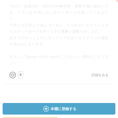
"YL0.5 語数345 2023.5.24★SHM 家族で海に遊びに行
き、グランは子供たちにボディボードを買ってくれまし
た。
子供たちは喜んで遊んでいると いつのまにかグランもマ
イボディーボードを持ってきて颯爽と波乗りをします。
あまりのかっこよさにギャラリーがあつまりグランの撮影
大会がはじまります。
まさしく"Queen of the wave"にふさわしい素晴らしきグラ
ン！"
0
詳細をみる
本棚に登録する