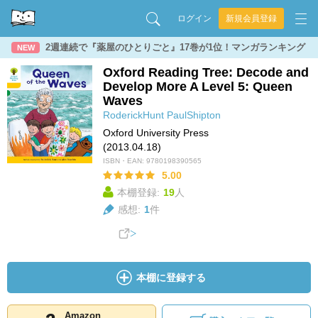
ログイン
新規会員登録
2週連続で『薬屋のひとりごと』17巻が1位！マンガランキング
NEW
Oxford Reading Tree: Decode and
Develop More A Level 5: Queen
Waves
RoderickHunt
PaulShipton
Oxford University Press
(2013.04.18)
ISBN・EAN:
9780198390565
5.00
本棚登録:
19
人
感想:
1
件
本棚に登録する
Amazon