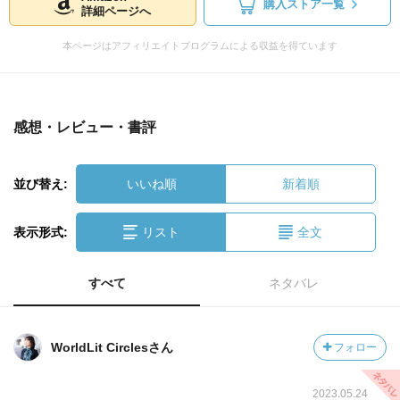
購入ストア一覧
詳細ページへ
本ページはアフィリエイトプログラムによる収益を得ています
感想・レビュー・書評
並び替え:
いいね順
新着順
表示形式:
リスト
全文
すべて
ネタバレ
WorldLit Circlesさん
フォロー
2023.05.24