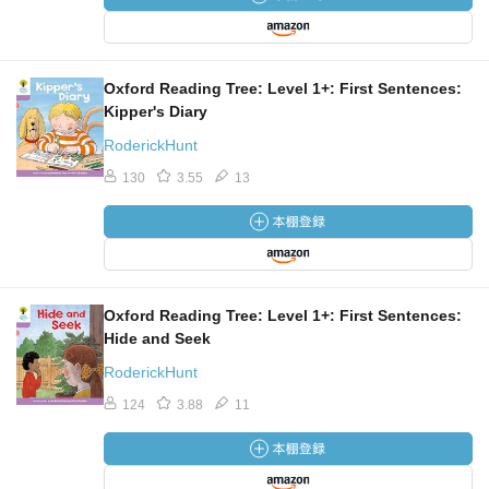
Oxford Reading Tree: Level 1+: First Sentences:
Kipper's Diary
RoderickHunt
130
3.55
13
Oxford Reading Tree: Level 1+: First Sentences:
Hide and Seek
RoderickHunt
124
3.88
11