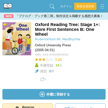
ログイン
新規会員登録
「ブクログ・ブック第二弾」制作決定＆掲載する感想大募集！
NEW
Oxford Reading Tree: Stage 1+:
More First Sentences B: One
Wheel
RoderickHunt
Mr. AlexBrychta
Oxford University Press
(2005.04.01)
ISBN・EAN:
9780198456230
3.20
本棚登録:
14
人
感想:
3
件
本棚に登録する
Amazon