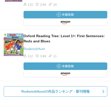
115
3.94
10
Oxford Reading Tree: Level 1+: First Sentences:
Reds and Blues
RoderickHunt
112
3.94
11
RoderickHuntの作品ランキング・新刊情報