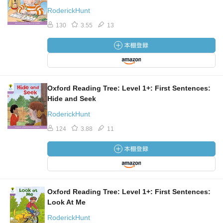
RoderickHunt
130
3.55
13
Oxford Reading Tree: Level 1+: First Sentences:
Hide and Seek
RoderickHunt
124
3.88
11
Oxford Reading Tree: Level 1+: First Sentences:
Look At Me
RoderickHunt