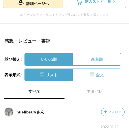
購入ストア一覧
詳細ページへ
本ページはアフィリエイトプログラムによる収益を得ています
感想・レビュー・書評
並び替え:
いいね順
新着順
表示形式:
リスト
全文
すべて
ネタバレ
huelibraryさん
フォロー
2022.01.20