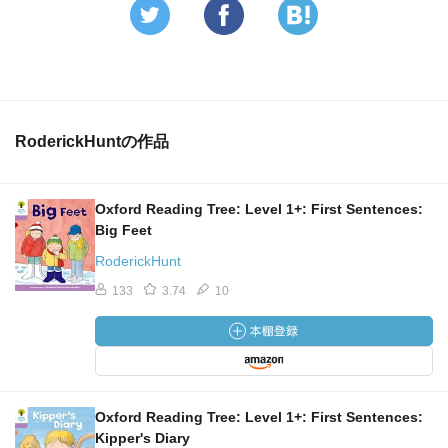
RoderickHuntの作品
Oxford Reading Tree: Level 1+: First Sentences:
Big Feet
RoderickHunt
133
3.74
10
Oxford Reading Tree: Level 1+: First Sentences:
Kipper's Diary