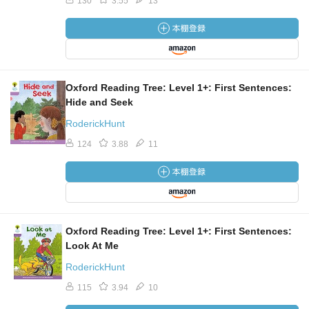
130
3.55
13
Oxford Reading Tree: Level 1+: First Sentences:
Hide and Seek
RoderickHunt
124
3.88
11
Oxford Reading Tree: Level 1+: First Sentences:
Look At Me
RoderickHunt
115
3.94
10