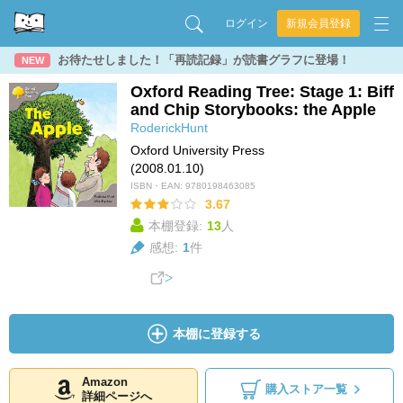
ログイン
新規会員登録
お待たせしました！「再読記録」が読書グラフに登場！
NEW
Oxford Reading Tree: Stage 1: Biff
and Chip Storybooks: the Apple
RoderickHunt
Oxford University Press
(2008.01.10)
ISBN・EAN:
9780198463085
3.67
本棚登録:
13
人
感想:
1
件
本棚に登録する
Amazon
購入ストア一覧
詳細ページへ