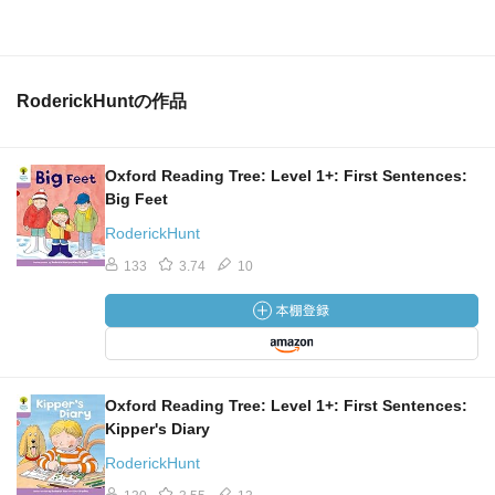
RoderickHuntの作品
Oxford Reading Tree: Level 1+: First Sentences:
Big Feet
RoderickHunt
133
3.74
10
Oxford Reading Tree: Level 1+: First Sentences:
Kipper's Diary
RoderickHunt