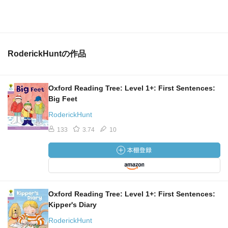
4.25
予測不能おばーちゃんｗ
あ、ここにも蝋人形館出てきた。今度は分かってうれし
RoderickHuntの作品
い。
go off by herself: ひとりになる、単独行動をする
Oxford Reading Tree: Level 1+: First Sentences:
be cross with Gran: 腹を立てた
Big Feet
RoderickHunt
133
3.74
10
Victorian Adventure
922
3.75
前巻の、ヴィクトリア時代の子どもたちは働かなければな
らなかった、ってのと対応してるのね。
Oxford Reading Tree: Level 1+: First Sentences:
Kipper's Diary
RoderickHunt