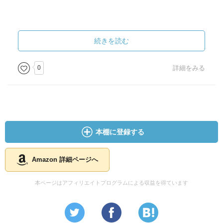
The Rainbow Machine
992
続きを読む
4.5
0
詳細をみる
lorryで虹を作ってるんだとか、直角の虹だとか、思わず笑
ってしまった。子どもが好みそう。
The Flying Carpet
本棚に登録する
1034
4.25
Amazon 詳細ページへ
アラビアン・ナイト。
本ページはアフィリエイトプログラムによる収益を得ています
A Day in London
890