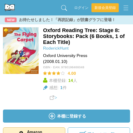
ログイン
新規会員登録
お待たせしました！「再読記録」が読書グラフに登場！
NEW
Oxford Reading Tree: Stage 8:
Storybooks: Pack (6 Books, 1 of
Each Title)
RoderickHunt
Oxford University Press
(2008.01.10)
ISBN・EAN:
9780198466048
4.00
本棚登録:
14
人
感想:
1
件
本棚に登録する
Amazon