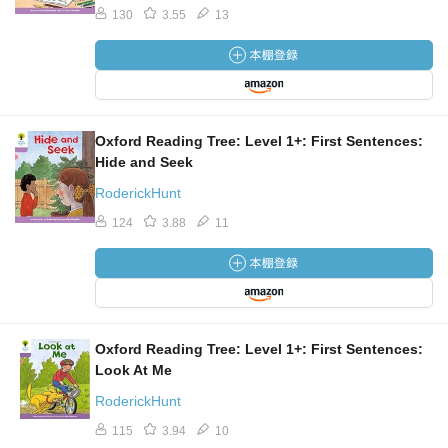
130
3.55
13
Oxford Reading Tree: Level 1+: First Sentences:
Hide and Seek
RoderickHunt
124
3.88
11
Oxford Reading Tree: Level 1+: First Sentences:
Look At Me
RoderickHunt
115
3.94
10