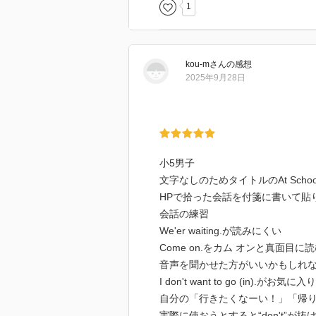
1
kou-m
さん
の感想
2025年9月28日
小5男子
文字なしのためタイトルのAt Schoo
HPで拾った会話を付箋に書いて貼
会話の練習
We'er waiting.が読みにくい
Come on.をカム オンと真面目に
音声を聞かせた方がいいかもしれ
I don't want to go (in).がお気に入り
自分の「行きたくなーい！」「帰
実際に使おうとすると“don't”が抜