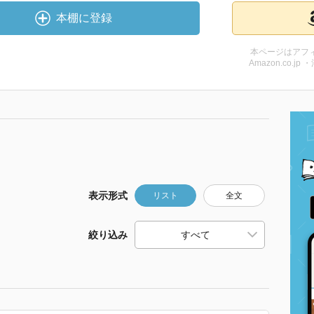
本棚に登録
本ページはアフ
Amazon.co.jp 
表示形式
リスト
全文
絞り込み