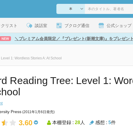
ックリスト
談話室
ブクログ通信
公式ショップ
＼プレミアム会員限定／『プレゼント(新潮文庫)』をプレゼン
NEW
Level 1: Wordless Stories A: At School
rd Reading Tree: Level 1: Word
chool
nt
ersity Press
(2011年1月6日発売)
3.60
本棚登録 :
28
人
感想 :
5
件