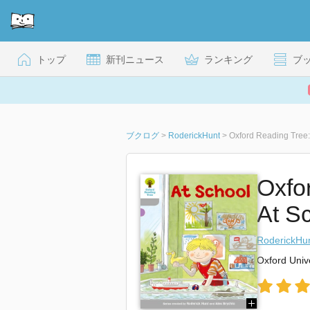
トップ
新刊ニュース
ランキング
ブ
ブクログ
>
RoderickHunt
>
Oxford Reading Tree: 
Oxfo
At S
RoderickHu
Oxford Univ