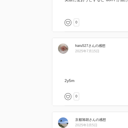
“don't”と“want”の“nt”がかぶるから
ひとつにしちゃいたくなるのかな
（8割読み 3日）
0
（多読1）
メモ
haru527
さん
の感想
英語教室等なし
2025年7月15日
小学校の英語苦手（先生から指導
Duo Kids時々
2y5m
0
京都旭胡
さん
の感想
2025年3月5日