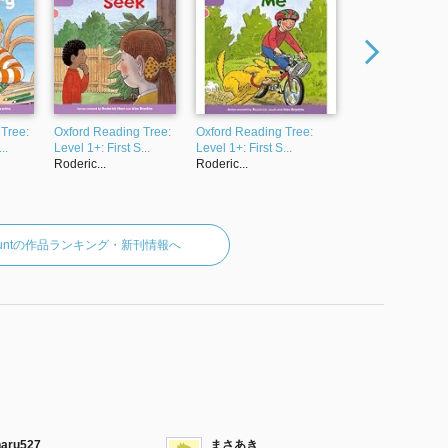
Tree:
Oxford Reading Tree:
Oxford Reading Tree:
Oxford Reading 
..
Level 1+: First S...
Level 1+: First S...
Level 1+: First S..
Roderic...
Roderic...
Roderic...
ckHuntの作品ランキング・新刊情報へ
haru527
まさあき