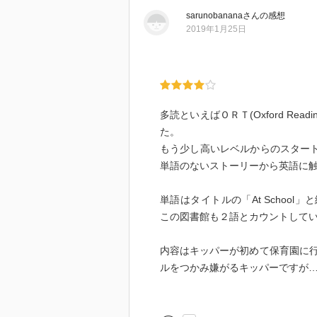
sarunobanana
さん
の感想
2019年1月25日
多読といえばＯＲＴ(Oxford Rea
た。
もう少し高いレベルからのスタート
単語のないストーリーから英語に
単語はタイトルの「At School」と
この図書館も２語とカウントして
内容はキッパーが初めて保育園に
ルをつかみ嫌がるキッパーですが
【2語 / 合計 1059語 / 6冊目】