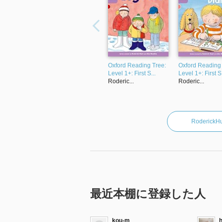
Oxford Reading Tree:
Oxford Reading 
Level 1+: First S...
Level 1+: First S.
Roderic...
Roderic...
Roderi
最近本棚に登録した人
kou-m