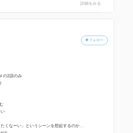
詳細をみる
フォロー
l の2語のみ
り
読む
ない
りたくなーい」というシーンを想起するのか…
けがち