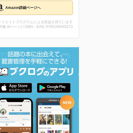
Amazon詳細ページへ
ィリエイトプログラムによる収益を得ています
・洋書 (8ページ) / ISBN・EAN: 9780198480273