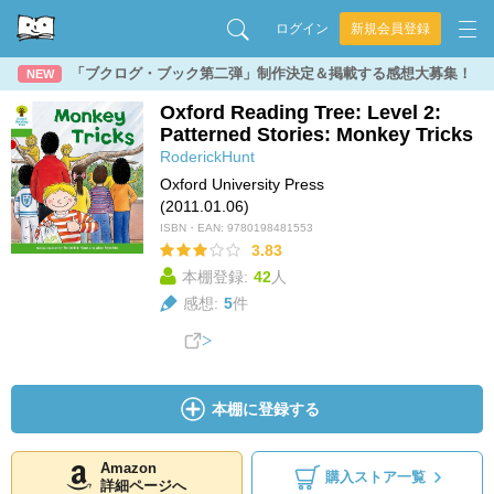
ログイン
新規会員登録
「ブクログ・ブック第二弾」制作決定＆掲載する感想大募集！
NEW
Oxford Reading Tree: Level 2:
Patterned Stories: Monkey Tricks
RoderickHunt
Oxford University Press
(2011.01.06)
ISBN・EAN:
9780198481553
3.83
本棚登録:
42
人
感想:
5
件
本棚に登録する
Amazon
購入ストア一覧
詳細ページへ