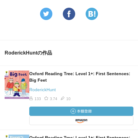
RoderickHuntの作品
Oxford Reading Tree: Level 1+: First Sentences:
Big Feet
RoderickHunt
133
3.74
10
Oxford Reading Tree: Level 1+: First Sentences: