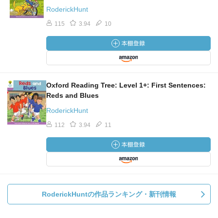
RoderickHunt
115
3.94
10
Oxford Reading Tree: Level 1+: First Sentences:
Reds and Blues
RoderickHunt
112
3.94
11
RoderickHuntの作品ランキング・新刊情報