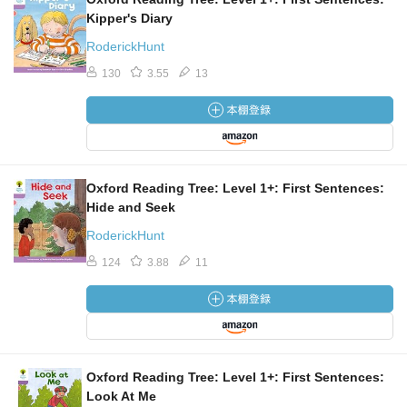
Kipper's Diary
RoderickHunt
130
3.55
13
Oxford Reading Tree: Level 1+: First Sentences:
Hide and Seek
RoderickHunt
124
3.88
11
Oxford Reading Tree: Level 1+: First Sentences:
Look At Me