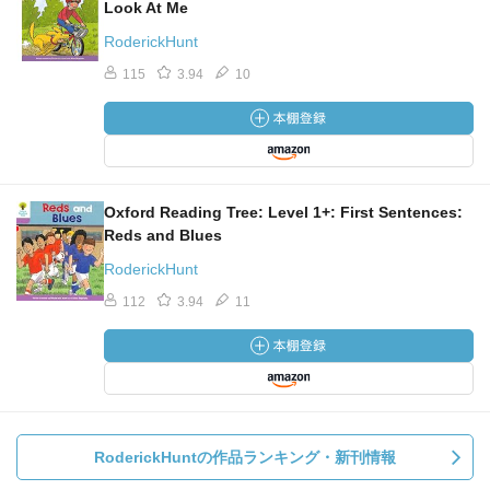
Look At Me
RoderickHunt
115
3.94
10
Oxford Reading Tree: Level 1+: First Sentences:
Reds and Blues
RoderickHunt
112
3.94
11
RoderickHuntの作品ランキング・新刊情報