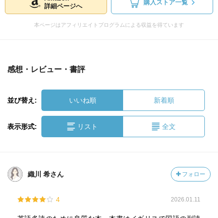
購入ストア一覧
詳細ページへ
本ページはアフィリエイトプログラムによる収益を得ています
感想・レビュー・書評
並び替え:
いいね順
新着順
表示形式:
リスト
全文
織川 希さん
フォロー
4
2026.01.11