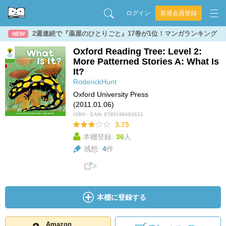
ログイン
新規会員登録
2週連続で『薬屋のひとりごと』17巻が1位！マンガランキング
NEW
Oxford Reading Tree: Level 2:
More Patterned Stories A: What Is
It?
RoderickHunt
Oxford University Press
(2011.01.06)
ISBN・EAN:
9780198481621
3.75
本棚登録:
36
人
感想:
4
件
本棚に登録する
Amazon