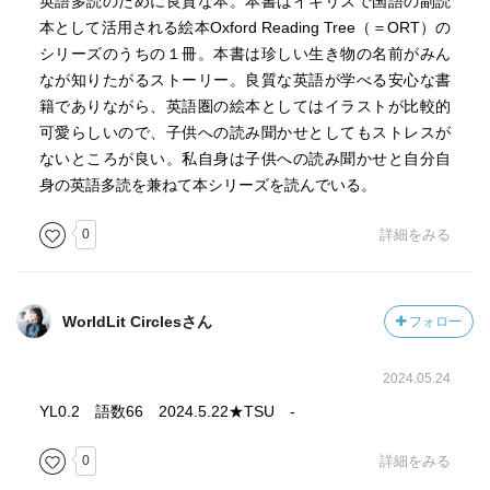
英語多読のために良質な本。本書はイギリスで国語の副読
本として活用される絵本Oxford Reading Tree（＝ORT）の
シリーズのうちの１冊。本書は珍しい生き物の名前がみん
なが知りたがるストーリー。良質な英語が学べる安心な書
籍でありながら、英語圏の絵本としてはイラストが比較的
可愛らしいので、子供への読み聞かせとしてもストレスが
ないところが良い。私自身は子供への読み聞かせと自分自
身の英語多読を兼ねて本シリーズを読んでいる。
0
詳細をみる
WorldLit Circlesさん
フォロー
2024.05.24
YL0.2 語数66 2024.5.22★TSU -
0
詳細をみる