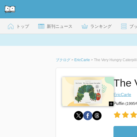
トップ
新刊ニュース
ランキング
ブ
ブクログ
>
EricCarle
>
The Very Hungry Caterpill
The 
EricCarle
Puffin
(199