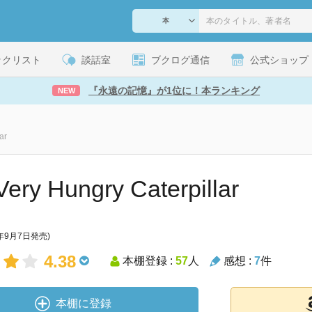
ックリスト
談話室
ブクログ通信
公式ショップ
『永遠の記憶』が1位に！本ランキング
NEW
ar
Very Hungry Caterpillar
5年9月7日発売)
4.38
本棚登録 :
57
人
感想 :
7
件
本棚に登録