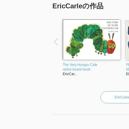
EricCarleの作品
The Very Hungry Cate
F
rpillar board book
(
EricCar...
E
EricC