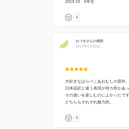
2019.10 6年生
0
おつき
さん
の感想
2017年2月10日
大好きなはらぺこあおむしの原作
日本語訳と違う表現が何カ所かあ
その違いを楽しむのによかったで
どちらもそれぞれ魅力的。
0