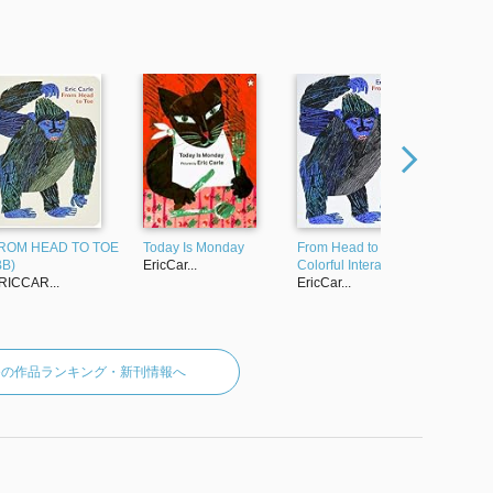
ROM HEAD TO TOE
Today Is Monday
From Head to Toe: A
Papa, 
BB)
EricCar...
Colorful Interacti...
Moon f
RICCAR...
EricCar...
EricCar
arleの作品ランキング・新刊情報へ