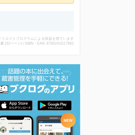
ィリエイトプログラムによる収益を得ています
洋書 (32ページ) / ISBN・EAN: 9780241017982