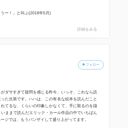
ー！」と叫ぶ(2018年5月)
詳細をみる
フォロー
スがダサすぎて疑問を感じる昨今、いっそ、これなら読
取った次第です。ハハは、この有名な絵本を読んだこと
されてるな、くらいの印象しかなくて、手に取るのを躊
、いままで読んだエリック・カール作品の中でいちばん
ページでは、もうバンザイして盛り上がってます。