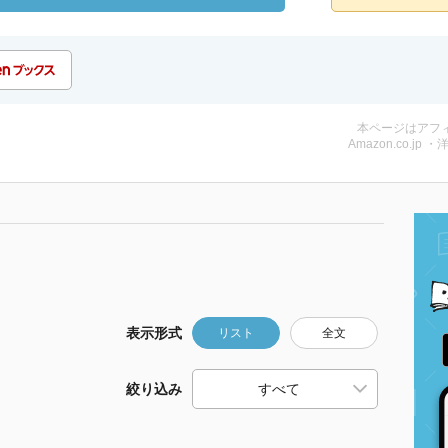
本ページはアフ
Amazon.co.jp ・
表示形式
リスト
全文
絞り込み