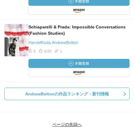
Schiaparelli & Prada: Impossible Conversations
(Fashion Studies)
HaroldKoda AndrewBolton
5
0.00
1
AndrewBoltonの作品ランキング・新刊情報
ページの先頭へ