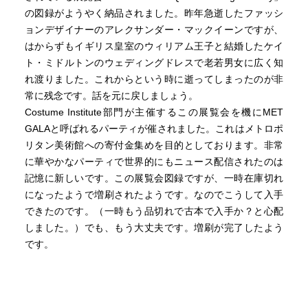
の図録がようやく納品されました。昨年急逝したファッシ
ョンデザイナーのアレクサンダー・マックイーンですが、
はからずもイギリス皇室のウィリアム王子と結婚したケイ
ト・ミドルトンのウェディングドレスで老若男女に広く知
れ渡りました。これからという時に逝ってしまったのが非
常に残念です。話を元に戻しましょう。
Costume Institute部門が主催するこの展覧会を機にMET
GALAと呼ばれるパーティが催されました。これはメトロポ
リタン美術館への寄付金集めを目的としております。非常
に華やかなパーティで世界的にもニュース配信されたのは
記憶に新しいです。この展覧会図録ですが、一時在庫切れ
になったようで増刷されたようです。なのでこうして入手
できたのです。（一時もう品切れで古本で入手か？と心配
しました。）でも、もう大丈夫です。増刷が完了したよう
です。