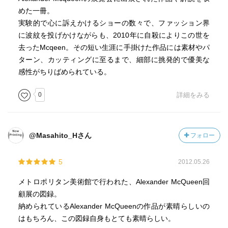
めた一冊。
実験的で心に訴えかけるショーの数々で、ファッション界
に波紋を投げかけながらも、2010年に自殺によりこの世を
去ったMcqeen。その短い生涯に手掛けた作品には素材やパ
ターン、カッティングに至るまで、細部に挑発的で優美な
感性がちりばめられている。
0
詳細をみる
@Masahito_Hさん
フォロー
5
2012.05.26
メトロポリタン美術館で行われた、Alexander McQueen回
顧展の図録。
納められているAlexander McQueenの作品が素晴らしいの
はもちろん、この図録自身もとても素晴らしい。