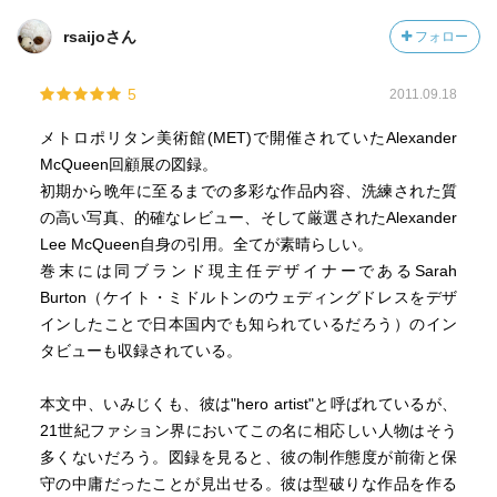
rsaijoさん
フォロー
5
2011.09.18
メトロポリタン美術館(MET)で開催されていたAlexander
McQueen回顧展の図録。
初期から晩年に至るまでの多彩な作品内容、洗練された質
の高い写真、的確なレビュー、そして厳選されたAlexander
Lee McQueen自身の引用。全てが素晴らしい。
巻末には同ブランド現主任デザイナーであるSarah
Burton（ケイト・ミドルトンのウェディングドレスをデザ
インしたことで日本国内でも知られているだろう）のイン
タビューも収録されている。
本文中、いみじくも、彼は"hero artist"と呼ばれているが、
21世紀ファション界においてこの名に相応しい人物はそう
多くないだろう。図録を見ると、彼の制作態度が前衛と保
守の中庸だったことが見出せる。彼は型破りな作品を作る