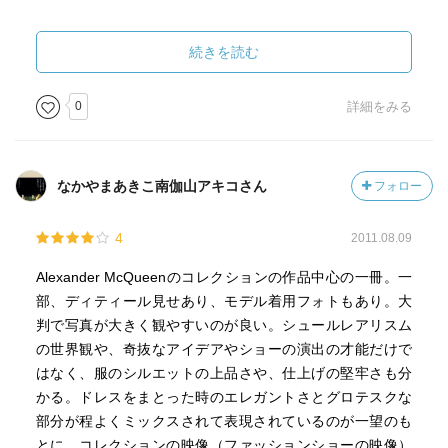
続きを読む
0
詳細をみる
なかやまあきこ南伽山アキコさん
フォロー
4
2011.08.09
Alexander McQueenのコレクションの作品中心の一冊。一
部、ディティール見せあり、モデル着用フォトもあり。大
判で写真が大きく観やすいのが良い。シュールレアリスム
の世界観や、奇抜なアイデアやショーの演出の才能だけで
はなく、服のシルエットの上品さや、仕上げの堅牢さも分
かる。ドレスをまとった時のエレガントさとグロテスクな
部分が程よくミックスされて表現されているのが一望のも
とに。コレクションの映像（ファッションショーの映像）