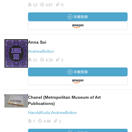
13
3.67
0
Anna Sui
AndrewBolton
11
4.33
2
Chanel (Metropolitan Museum of Art
Publications)
HaroldKoda AndrewBolton
7
4.00
1