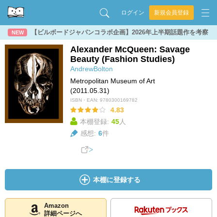
ログイン
新規会員登録
【ビルボードジャパンコラボ企画】2026年上半期話題作を考察
NEW
Alexander McQueen: Savage
Beauty (Fashion Studies)
AndrewBolton
Metropolitan Museum of Art
(2011.05.31)
ISBN・EAN:
9780300169782
4.83
本棚登録:
45
人
感想:
6
件
本棚に登録する
Amazon
詳細ページへ