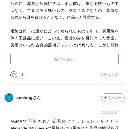
ために、歴史と伝統に学ぶ。また彼は、単なる快いもので
はなく、世界にある醜いもの、グロテスクなもの、悲惨な
ものから目を背けることなく、作品へと昇華する。
服飾は第一に誰かによって着られるものであり、実用性を
伴う工芸品に近い。この点、鑑賞のみを目的とした音楽、
美術といった古典的芸術ジャンルとは異なる。しかし服飾
に芸術的要素がないわけではない。まさにその要素を、傑
出したスタイルで展開した人物の一人がLee McQueenなの
続きを読む
だろう。
1
詳細をみる
そして本書は彼の傑出した創造性を味わえる、優れた図録
であると思う。
armlongさん
フォロー
2013.02.14
MoMAで開催された英国のファッションデザイナー
Alexander Mcqueenの展覧会に出展された作品や解説を収