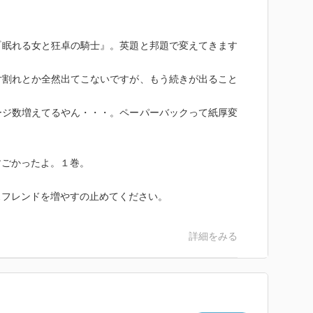
『眠れる女と狂卓の騎士』。英題と邦題で変えてきます
片割れとか全然出てこないですが、もう続きが出ること
ージ数増えてるやん・・・。ペーパーバックって紙厚変
すごかったよ。１巻。
スフレンドを増やすの止めてください。
詳細をみる