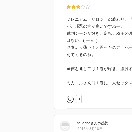
ミレニアムトリロジーの終わり。
が、邦題の方が良いですねー。
裁判シーンが好き。逆転。双子の
はない。( ー人ｰ)
２巻より薄い！と思ったのに、ペ
えてくるのね。
全体を通しては１巻が好き。濃度
ミカエルさんは１巻に１人セック
0
ta_echo
さん
の感想
2013年8月18日