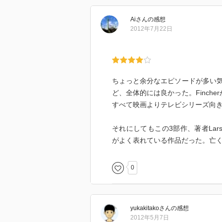
Ai
さん
の感想
2012年7月22日
ちょっと余分なエピソードが多い
ど、全体的には良かった。Finch
すべて映画よりテレビシリーズ向
それにしてもこの3部作、著者La
がよく表れている作品だった。亡
0
yukakitako
さん
の感想
2012年5月7日