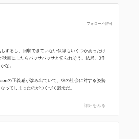
フォロー不許可
気もするし、回収できていない伏線もいくつかあったけ
erが映画にしたらバッサバッサと切られそう。結局、3作
きかな。
rssonの正義感が滲み出ていて、彼の社会に対する姿勢
くなってしまったのがつくづく残念だ。
詳細をみる