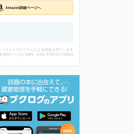
Amazon詳細ページへ
ィリエイトプログラムによる収益を得ています
書 (800ページ) / ISBN・EAN: 9780307739964