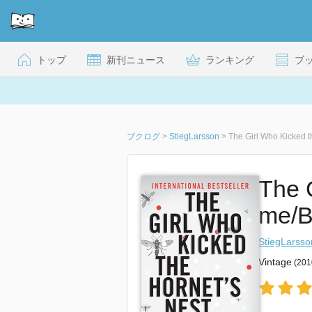
トップ
新刊ニュース
ランキング
ブ
ブクログ
>
StiegLarsson
>
The Girl Who Kicked t
The G
me/B
StiegLarsso
Vintage
(20