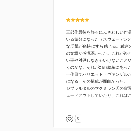
三部作最後を飾るにふさわしい作
いる気分になった（スウェーデン
な反撃が痛快にすら感じる。裁判ののち、「it was
の文章が感慨深かった。これが終
い事や対処しなきゃいけないこと
くのかな。それが幻の続編にあっ
一作目でハリエット・ヴァンゲル
になる、その構成が面白かった。
ジブラルタルのマクミラン氏の背
ェードアウトしていたり、これは
っちゃー気になります…涙
0