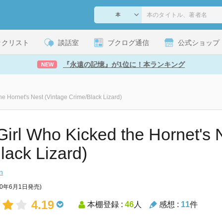
ックリスト
談話室
ブクログ通信
公式ショップ
『永遠の記憶』が1位に！本ランキング
NEW
he Hornet's Nest (Vintage Crime/Black Lizard)
irl Who Kicked the Hornet's N
lack Lizard)
n
10年6月1日発売)
4.19
本棚登録 :
46
人
感想 :
11
件