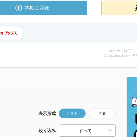
本棚に登録
本ページはアフ
Amazon.co.jp ・洋
表示形式
リスト
全文
絞り込み