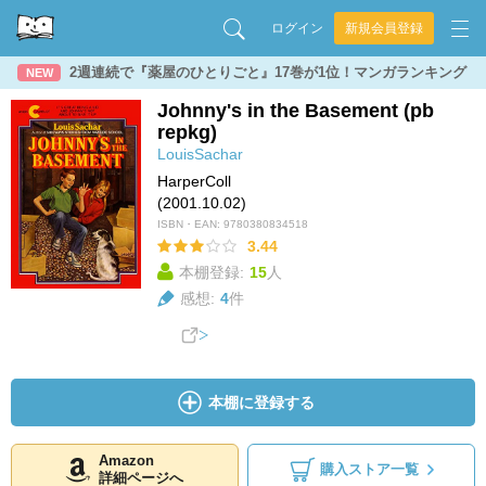
ログイン
新規会員登録
2週連続で『薬屋のひとりごと』17巻が1位！マンガランキング
NEW
Johnny's in the Basement (pb
repkg)
LouisSachar
HarperColl
(2001.10.02)
ISBN・EAN:
9780380834518
3.44
本棚登録:
15
人
感想:
4
件
本棚に登録する
Amazon
購入ストア一覧
詳細ページへ