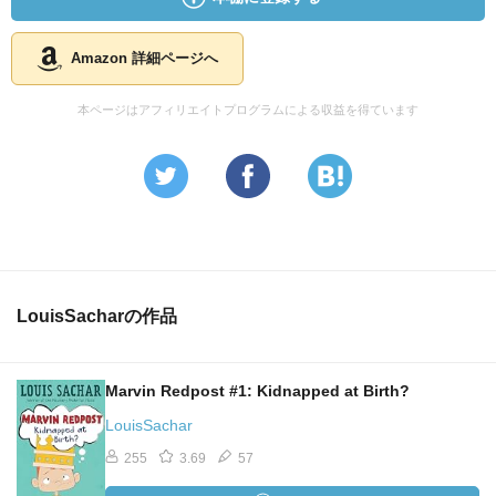
ｗｗ
Amazon 詳細ページへ
本ページはアフィリエイトプログラムによる収益を得ています
LouisSacharの作品
Marvin Redpost #1: Kidnapped at Birth?
LouisSachar
255
3.69
57