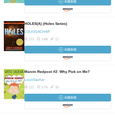
HOLES(A) (Holes Series)
LOUISSACHAR
173
3.86
17
Marvin Redpost #2: Why Pick on Me?
LouisSachar
171
3.76
33