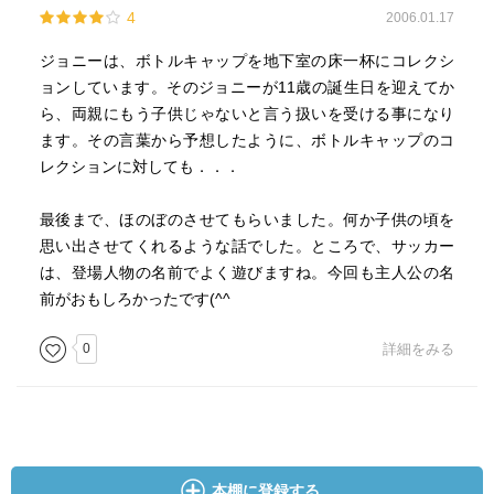
4
2006.01.17
だから、どこが山なのか分からなくて困ったんですが；；
ジョニーは、ボトルキャップを地下室の床一杯にコレクシ
ョンしています。そのジョニーが11歳の誕生日を迎えてか
ら、両親にもう子供じゃないと言う扱いを受ける事になり
Johnnyのボトルキャップが、片付けられてしまうところか
ます。その言葉から予想したように、ボトルキャップのコ
らは、
レクションに対しても．．．
彼の気持ちが伝わってきて、泣きそうになってしまいまし
最後まで、ほのぼのさせてもらいました。何か子供の頃を
た（涙；
思い出させてくれるような話でした。ところで、サッカー
は、登場人物の名前でよく遊びますね。今回も主人公の名
前がおもしろかったです(^^ゞ
会話が凝っているので、時々分からない部分が出てきたり
もしましたが、
0
詳細をみる
それ以上に会話の内容が面白いし、読んでいて楽しかった
です☆
ValerieとJohnnyの恋の行方にもドキドキしてしまいました
本棚に登録する