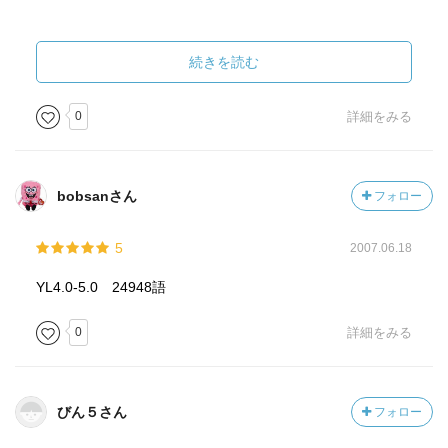
突然、「大人になれ」と言われたJohnnyの成長も物語と言
ったら良いでしょうか。
続きを読む
通過本としては、ちょっとパンチが弱かった気もします
0
詳細をみる
が、
十分楽しませてもらいましたｗ
bobsanさん
フォロー
5
2007.06.18
（ネタバレになるので、ご注意を！）
YL4.0-5.0 24948語
ストーリーは、何か大きなハプニングが起こるわけではな
く、
0
詳細をみる
どちらかというと、平坦に進むストーリーの部分部分を細
かく描いていると
びん５さん
フォロー
言ったら良いかな？