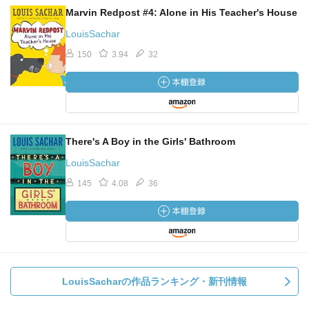
Marvin Redpost #4: Alone in His Teacher's House
LouisSachar
150
3.94
32
There's A Boy in the Girls' Bathroom
LouisSachar
145
4.08
36
LouisSacharの作品ランキング・新刊情報