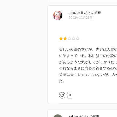
amazon-lily
さん
の感想
2013年11月21日
美しい表紙の本だが、内容は人間
い詰まっている。私にはこの小説
があるような気がしてがっかりだっ
それならまさに内容と符合するの
英語は美しいかもしれないが、人
た。
0
kakikuo26
さん
の感想