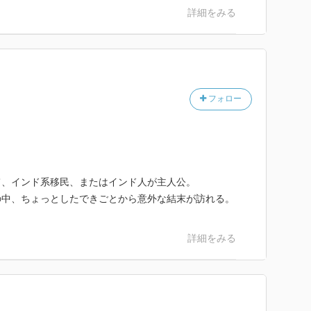
crying.
詳細をみる
親）の泣き声に慣れてしまっているだなんて、父親が出
ように過ごしていたかが容易に想像できる。それから、
るのもよくわかる。
フォロー
0点レベルとしている。ただ、読みやすさ・難易度はそれぞ
。
て、インド系移民、またはインド人が主人公。
の中、ちょっとしたできごとから意外な結末が訪れる。
詳細をみる