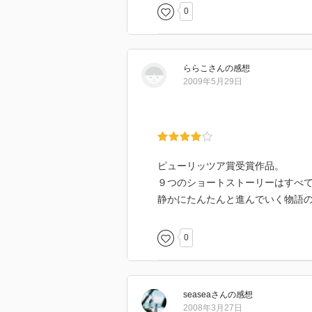
to it now, to the sound of a woman 
0
7歳の子供・ロヒンが、女性（母
ていった後、ロヒンと母親がどの
ららこ
さん
の感想
涙は見慣れると何とも思わなくな
2009年5月29日
洋販によると本書はTOEIC60
れの短編によって異なると感じた
ピューリッツア賞受賞作品。
９つのショートストーリーはすべ
静かにたんたんと進んでいく物語
0
seasea
さん
の感想
2008年3月27日