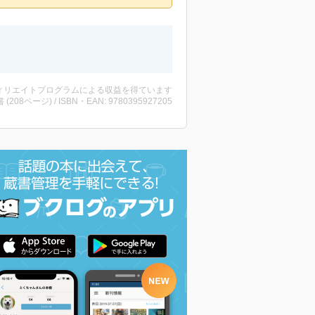
ィリエイトプログラムによる収益を得ています
書 (208ページ) / ISBN・EAN: 9780395927205