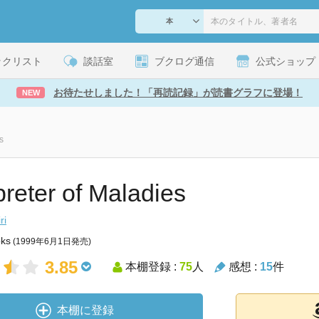
ックリスト
談話室
ブクログ通信
公式ショップ
お待たせしました！「再読記録」が読書グラフに登場！
NEW
s
preter of Maladies
ri
oks
(1999年6月1日発売)
3.85
本棚登録 :
75
人
感想 :
15
件
本棚に登録