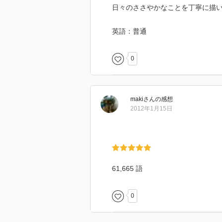
日々のささやかなことを丁寧に描
英語：普通
0
maki
さん
の感想
2012年1月15日
61,665 語
0