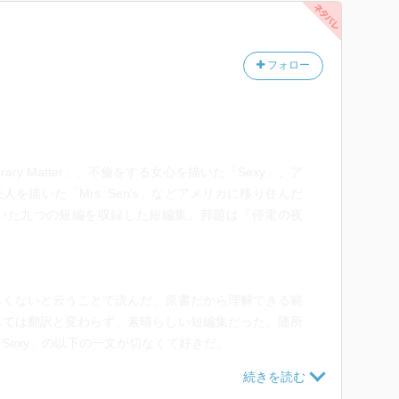
フォロー
ary Matter」、不倫をする女心を描いた「Sexy」、ア
を描いた「Mrs. Sen's」などアメリカに移り住んだ
いた九つの短編を収録した短編集。邦題は『停電の夜
。
しくないと云うことで読んだ。原書だから理解できる範
しては翻訳と変わらず、素晴らしい短編集だった。随所
Sexy」の以下の一文が切なくて好きだ。
p. But Rohin still slept. She guessed that he was used