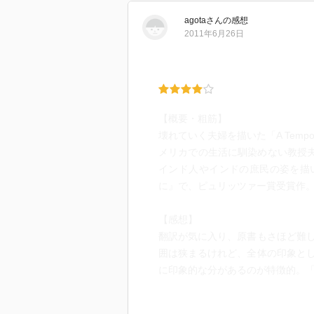
agota
さん
の感想
2011年6月26日
【概要・粗筋】
壊れていく夫婦を描いた「A Tempor
メリカでの生活に馴染めない教授夫人
インド人やインドの庶民の姿を描
に』で、ピュリッツァー賞受賞作
【感想】
翻訳が気に入り、原書もさほど難
囲は狭まるけれど、全体の印象と
に印象的な分があるのが特徴的。「
Miranda cried harder, unable to sto