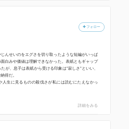
フォロー
やじんせいのをエグさを切り取ったような短編がいっぱ
の面白みや価値は理解できなかった。表紙ともギャップ
たが、息子は表紙から受ける印象は"寂しさ"といい、
で納得だ。
や人生に見るものの殺伐さが私には読むにたえなかっ
詳細をみる