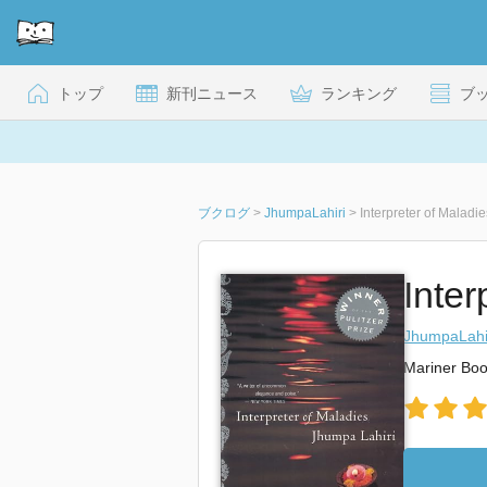
トップ
新刊ニュース
ランキング
ブ
ブクログ
>
JhumpaLahiri
>
Interpreter of Maladie
Inter
JhumpaLahi
Mariner Bo