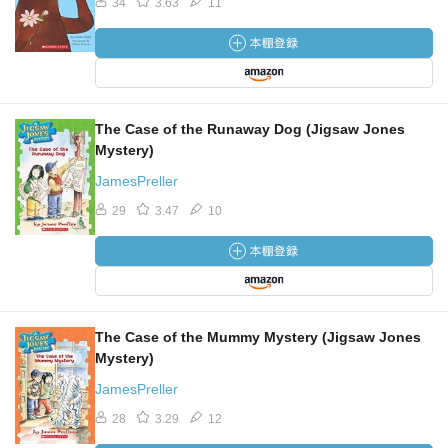
34
3.63
11
The Case of the Runaway Dog (Jigsaw Jones
Mystery)
JamesPreller
29
3.47
10
The Case of the Mummy Mystery (Jigsaw Jones
Mystery)
JamesPreller
28
3.29
12