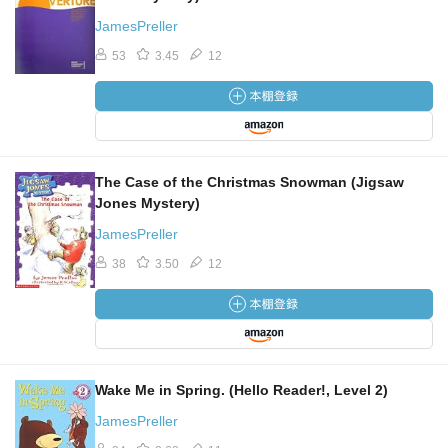
JamesPreller
53
3.45
12
The Case of the Christmas Snowman (Jigsaw
Jones Mystery)
JamesPreller
38
3.50
12
Wake Me in Spring. (Hello Reader!, Level 2)
JamesPreller