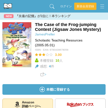
ログイン
新規会員登録
『永遠の記憶』が1位に！本ランキング
NEW
The Case of the Frog-jumping
Contest (Jigsaw Jones Mystery)
JamesPreller
Scholastic Teaching Resources
(2005.05.01)
ISBN・EAN:
9780439678056
3.00
本棚登録:
10
人
感想:
4
件
本棚に登録する
Amazon
詳細ページへ