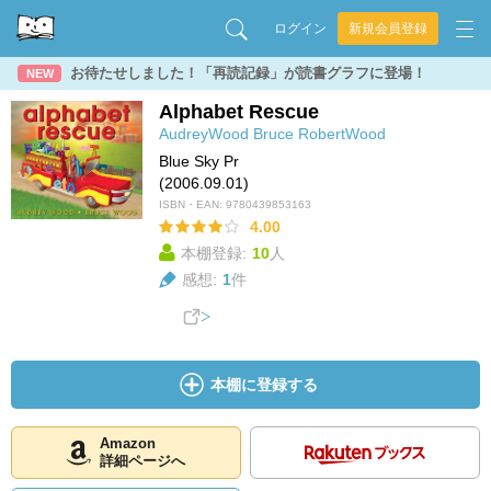
ログイン
新規会員登録
お待たせしました！「再読記録」が読書グラフに登場！
NEW
Alphabet Rescue
AudreyWood
Bruce RobertWood
Blue Sky Pr
(2006.09.01)
ISBN・EAN:
9780439853163
4.00
本棚登録:
10
人
感想:
1
件
本棚に登録する
Amazon
詳細ページへ