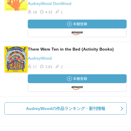
AudreyWood DonWood
18
4.33
1
There Were Ten in the Bed (Activity Books)
AudreyWood
17
3.83
2
AudreyWoodの作品ランキング・新刊情報