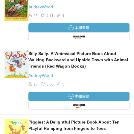
AudreyWood
25
4.11
4
Silly Sally: A Whimsical Picture Book About
Walking Backward and Upside Down with Animal
Friends (Red Wagon Books)
AudreyWood
25
3.60
5
Piggies: A Delightful Picture Book About Ten
Playful Romping from Fingers to Toes