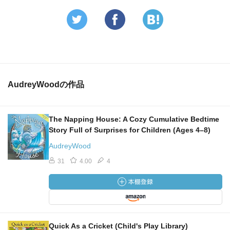
AudreyWoodの作品
The Napping House: A Cozy Cumulative Bedtime
Story Full of Surprises for Children (Ages 4–8)
AudreyWood
31
4.00
4
Quick As a Cricket (Child's Play Library)