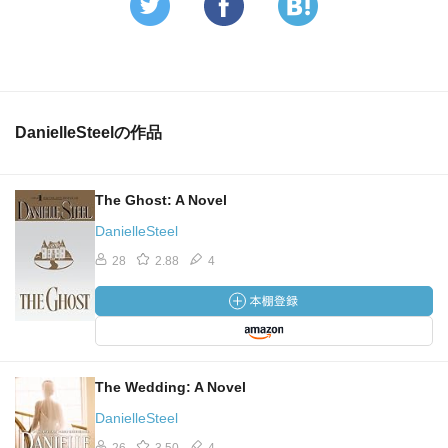
DanielleSteelの作品
The Ghost: A Novel
DanielleSteel
28
2.88
4
The Wedding: A Novel
DanielleSteel