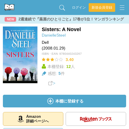
ログイン
新規会員登録
2週連続で『薬屋のひとりごと』17巻が1位！マンガランキング
NEW
Sisters: A Novel
DanielleSteel
Dell
(2008.01.29)
ISBN・EAN:
9780440243267
3.40
本棚登録:
12
人
感想:
5
件
本棚に登録する
Amazon
詳細ページへ