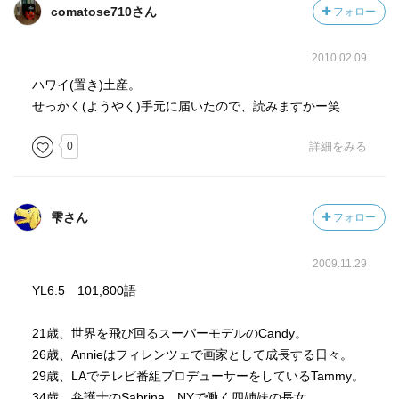
comatose710さん
フォロー
2010.02.09
ハワイ(置き)土産。
せっかく(ようやく)手元に届いたので、読みますかー笑
0
詳細をみる
雫さん
フォロー
2009.11.29
YL6.5 101,800語
21歳、世界を飛び回るスーパーモデルのCandy。
26歳、Annieはフィレンツェで画家として成長する日々。
29歳、LAでテレビ番組プロデューサーをしているTammy。
34歳、弁護士のSabrina。NYで働く四姉妹の長女。