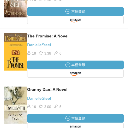
26
3.50
4
The Promise: A Novel
DanielleSteel
18
3.38
6
Granny Dan: A Novel
DanielleSteel
16
3.00
5