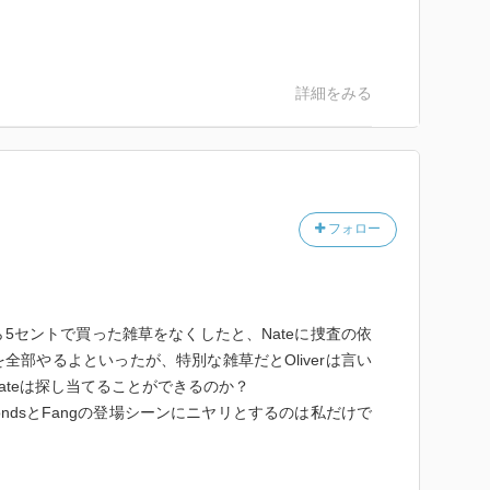
詳細をみる
フォロー
dsから5セントで買った雑草をなくしたと、Nateに捜査の依
全部やるよといったが、特別な雑草だとOliverは言い
ateは探し当てることができるのか？
ondsとFangの登場シーンにニヤリとするのは私だけで