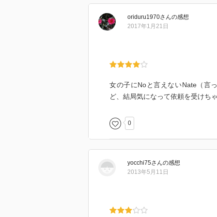
oriduru1970
さん
の感想
2017年1月21日
女の子にNoと言えないNate（
ど、結局気になって依頼を受けち
0
yocchi75
さん
の感想
2013年5月11日