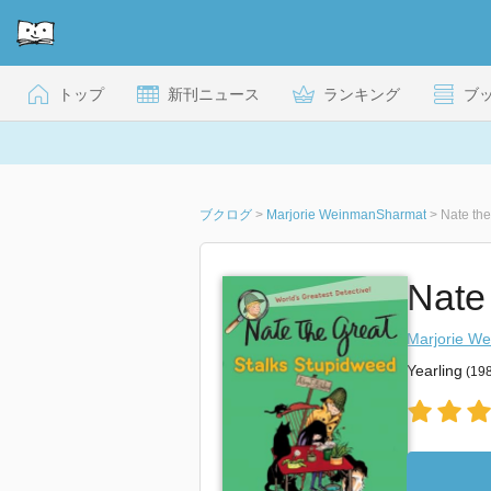
トップ
新刊ニュース
ランキング
ブ
ブクログ
>
Marjorie WeinmanSharmat
>
Nate the
Nate
Marjorie W
Yearling
(1