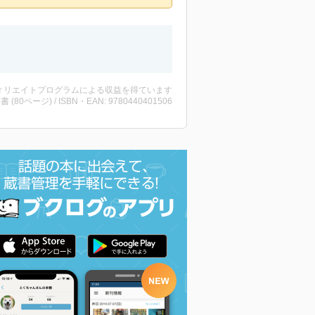
ィリエイトプログラムによる収益を得ています
洋書 (80ページ) / ISBN・EAN: 9780440401506