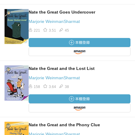
Nate the Great Goes Undercover
Marjorie WeinmanSharmat
221
3.51
45
Nate the Great and the Lost List
Marjorie WeinmanSharmat
158
3.64
38
Nate the Great and the Phony Clue
Marjorie WeinmanSharmat