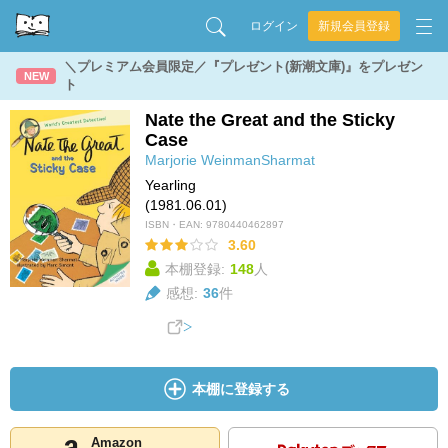
ログイン
新規会員登録
＼プレミアム会員限定／『プレゼント(新潮文庫)』をプレゼン
NEW
ト
Nate the Great and the Sticky
Case
Marjorie WeinmanSharmat
Yearling
(1981.06.01)
ISBN・EAN:
9780440462897
3.60
本棚登録:
148
人
感想:
36
件
本棚に登録する
Amazon