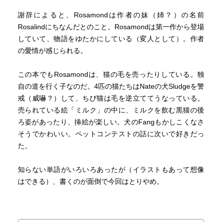
謝辞によると、Rosamondは作者の妹（姉？）の名前
Rosalindにちなんだとのこと。Rosamondは第一作から登場
していて、物語をゆたかにしている（変人として）。作者
の愛情が感じられる。
この本でもRosamondは、猫の毛を売ったりしている。独
自の道を行く子なのだ。4匹の猫たちはNateの犬Sludgeを警
戒（威嚇？）して、ちび猫は毛を逆立ててうなっている。
売られている絵「ミルク」の中に、ミルクを飲む黒猫の後
ろ姿があったり、挿絵が楽しい。犬のFangもかしこくなさ
そうでかわいい。ペットコンテストの話に次いで好きだっ
た。
知らない単語がいろいろあったが（イラストもあって想像
はできる）、書くのが面倒で今回はとりやめ。