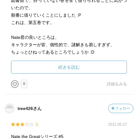
図書館で、持っていない巻を全て借りられることに気がつ
いたので、
順番に借りていくことにしました :P
これは、第五巻です。
Nate君の良いところは、
キャラクターが皆、個性的で、謎解きも易しすぎず、
ちょっとひねってあるところでしょうか :D
今回も、一件落着！っと思いきや、
まだその後があったりして、上のレベルを読んでいても楽
続きを読む
しめました☆
0
詳細をみる
いつも思うんですが、
このシリーズのタイトルに使われる言葉で覚えた単語が結
構ある気がします。
tree426さん
フォロー
たとえば、この"sticky"とか"fishy"、"phony"など。
Nate君の場合、その意味のままのものが出てきたりするん
3
2011.05.27
ですが、
（今回の場合は、"sticky"な切手）
Nate the Greatシリーズ #5