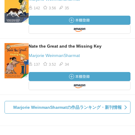
142
3.56
35
Nate the Great and the Missing Key
Marjorie WeinmanSharmat
137
3.52
34
Marjorie WeinmanSharmatの作品ランキング・新刊情報