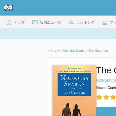
トップ
新刊ニュース
ランキング
ブ
ブクログ
>
NicholasSparks
>
The Guardian
The 
NicholasSpa
Grand Centr