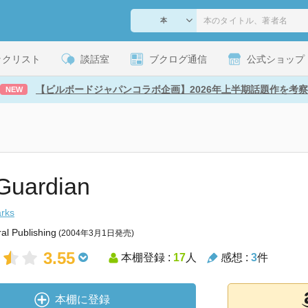
ックリスト
談話室
ブクログ通信
公式ショップ
【ビルボードジャパンコラボ企画】2026年上半期話題作を考察
NEW
Guardian
rks
al Publishing
(2004年3月1日発売)
3.55
本棚登録 :
17
人
感想 :
3
件
本棚に登録