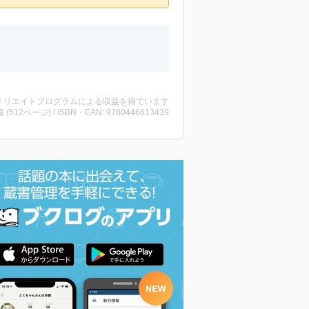
ィリエイトプログラムによる収益を得ています
書 (512ページ) / ISBN・EAN: 9780446613439