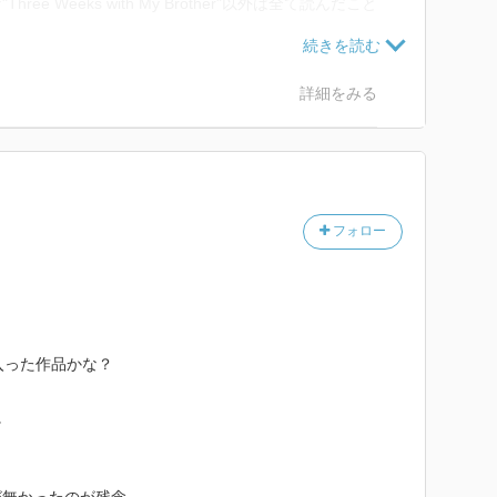
e Weeks with My Brother"以外は全て読んだこと
彼の作品は好き。新作はいつ出るかなー。
詳細をみる
フォロー
し入った作品かな？
に
」が無かったのが残念。