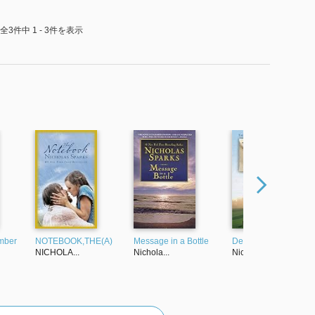
全3件中 1 - 3件を表示
mber
NOTEBOOK,THE(A)
Message in a Bottle
Dear John
NICHOLA...
Nichola...
Nichola...