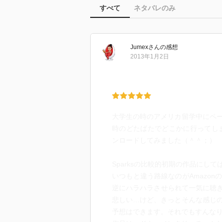
すべて
ネタバレのみ
Jumex
さん
の感想
2013年1月2日
大学生の時のアメリカ留学中にペ
時のどたばたでどこかに行ってしま
ンロードしてみました（＾＾；）
Sparksの比較的初期の作品に
いつもと違う路線なのがAmazo
逆にハラハラさせられて一気に聴き
悲しい…けど、きっとそんな感じ
予想はできます。それでもすんなり