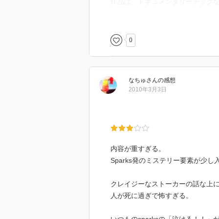
作品は、ドキュメンタリーチックな"Thre
になります。なんだかんだ言って
0
なちゅ
さん
の感想
2010年3月3日
内容が重すぎる。
Sparks発のミステリー要素が少
クレイジーなストーカーの話な上
人が死に過ぎで怖すぎる。
いつものsparksの「泣ける！！