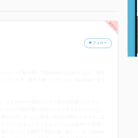
フォロー
ーパーバック版を買って読み始めたのはいいけど、帰国
っていた本…何年も経った今になってaudibleでダウ
しては、ストーカーを題材にしたり犯人が凶暴だったりと、
nのレビューで低評価の原因だったりするみたいだけど、
終わってしまった。最後にSingerが死んじゃうとこは
のラストになるんだろうなぁというのは途中から安易に
耳に入ってくる朗読で充分に楽しめた！これでSparks