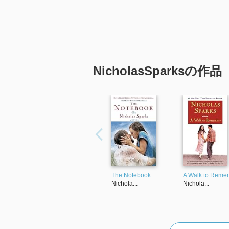
NicholasSparksの作品
The Notebook
A Walk to Reme
Nichola...
Nichola...