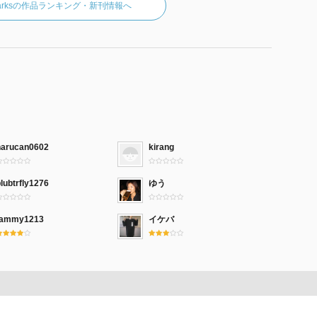
sSparksの作品ランキング・新刊情報へ
harucan0602
kirang
lubtrfly1276
ゆう
tammy1213
イケバ