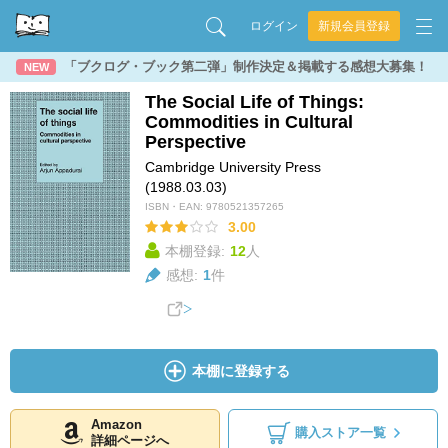
ログイン
新規会員登録
「ブクログ・ブック第二弾」制作決定＆掲載する感想大募集！
NEW
The Social Life of Things:
Commodities in Cultural
Perspective
Cambridge University Press
(1988.03.03)
ISBN・EAN:
9780521357265
3.00
本棚登録:
12
人
感想:
1
件
本棚に登録する
Amazon
購入ストア一覧
詳細ページへ