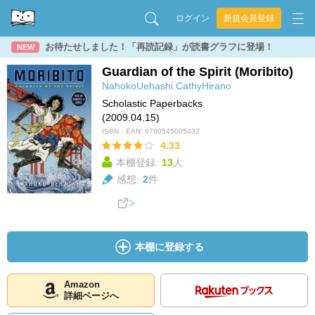
ログイン
新規会員登録
お待たせしました！「再読記録」が読書グラフに登場！
NEW
Guardian of the Spirit (Moribito)
NahokoUehashi
CathyHirano
Scholastic Paperbacks
(2009.04.15)
ISBN・EAN:
9780545005432
4.33
本棚登録:
13
人
感想:
2
件
本棚に登録する
Amazon
詳細ページへ