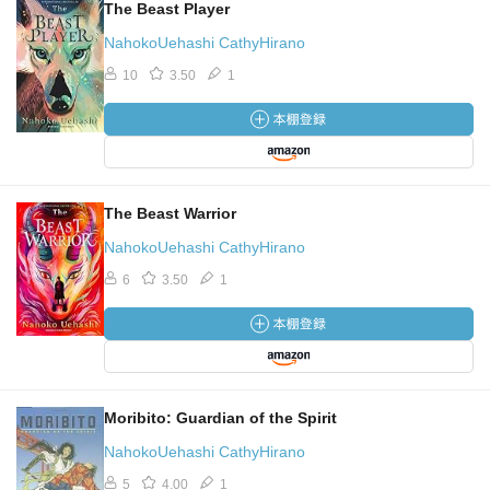
The Beast Player
NahokoUehashi CathyHirano
10
3.50
1
The Beast Warrior
NahokoUehashi CathyHirano
6
3.50
1
Moribito: Guardian of the Spirit
NahokoUehashi CathyHirano
5
4.00
1