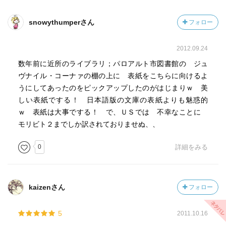
snowythumperさん
フォロー
2012.09.24
数年前に近所のライブラリ；パロアルト市図書館の ジュ
ヴナイル・コーナァの棚の上に 表紙をこちらに向けるよ
うにしてあったのをピックアップしたのがはじまりｗ 美
しい表紙でする！ 日本語版の文庫の表紙よりも魅惑的
ｗ 表紙は大事でする！ で、ＵＳでは 不幸なことに
モリビト２までしか訳されておりませぬ、、
0
詳細をみる
kaizenさん
フォロー
5
2011.10.16