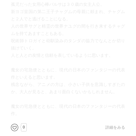
孤児だった女用心棒バルサは３０歳の女主人公。
新ヨゴ皇国の第二王子チャグムの母親に頼まれ、チャグム
と２人でと逃げることになる。
人の世界サグと精霊の世界ナユグの間を行き来するチャグ
ムを持てあますこともある。
呪術師トロガイと幼馴染みのタンダの協力でなんとか切り
抜けていく。
人と人との友情と信頼を表しているように思います。
魔女の宅急便とともに、現代の日本のファンタジーの代表
作といえると思います。
残念ながら、アニメの方は、小さい子供を意識しすぎたの
か、大人が見ると、あまり面白くないかもしれません。
魔女の宅急便とともに、現代の日本のファンタジーの代表
作。
0
詳細をみる