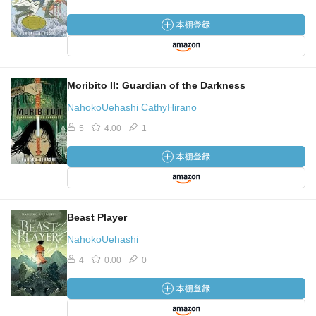
Moribito II: Guardian of the Darkness
NahokoUehashi CathyHirano
5
4.00
1
Beast Player
NahokoUehashi
4
0.00
0