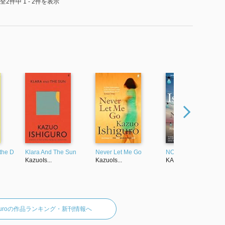
全2件中 1 - 2件を表示
the D
Klara And The Sun
Never Let Me Go
NOCTURNES(A)
KazuoIs...
KazuoIs...
KAZUOIS...
higuroの作品ランキング・新刊情報へ