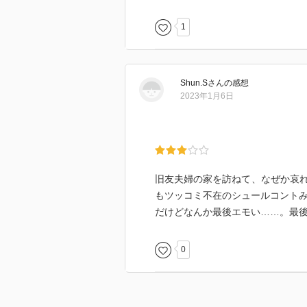
1
Shun.S
さん
の感想
2023年1月6日
旧友夫婦の家を訪ねて、なぜか哀
もツッコミ不在のシュールコント
だけどなんか最後エモい……。最
0