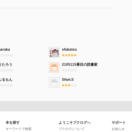
haruka
sfukatsu
りたろう
2105115番目の読書家
ふるもん
Shun.S
本を探す
ようこそブクログへ
サポート
キーワードで検索
ブクログについて
お知らせ