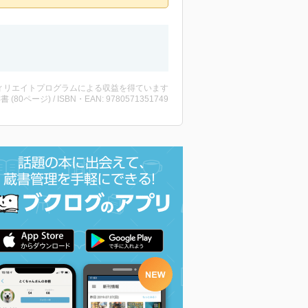
ィリエイトプログラムによる収益を得ています
洋書 (80ページ) / ISBN・EAN: 9780571351749