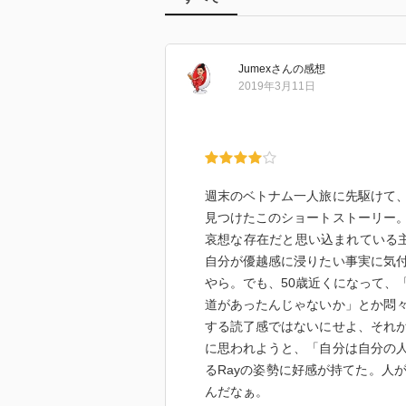
Jumex
さん
の感想
2019年3月11日
週末のベトナム一人旅に先駆けて
見つけたこのショートストーリー
哀想な存在だと思い込まれている主
自分が優越感に浸りたい事実に気
やら。でも、50歳近くになって、
道があったんじゃないか」とか悶
する読了感ではないにせよ、それ
に思われようと、「自分は自分の
るRayの姿勢に好感が持てた。人
んだなぁ。