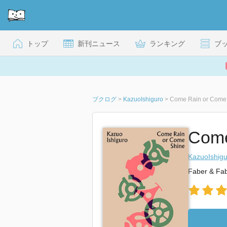
トップ
新刊ニュース
ランキング
ブ
ブクログ
>
KazuoIshiguro
>
Come Rain or Come S
Come
KazuoIshigu
Faber & Fa