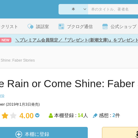
ックリスト
談話室
ブクログ通信
公式ショップ
＼プレミアム会員限定／『プレゼント(新潮文庫)』をプレゼン
NEW
hine: Faber Stories
 Rain or Come Shine: Faber 
ro
ber
(2019年1月3日発売)
4.00
本棚登録 :
14
人
感想 :
2
件
本棚に登録