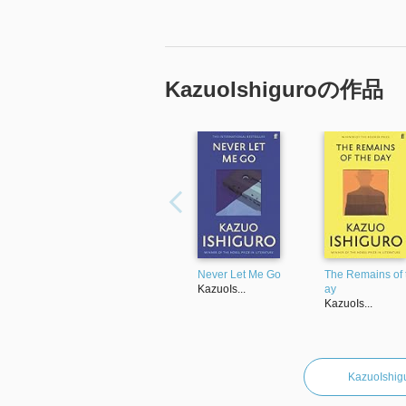
KazuoIshiguroの作品
Never Let Me Go
The Remains of 
KazuoIs...
ay
KazuoIs...
KazuoIs