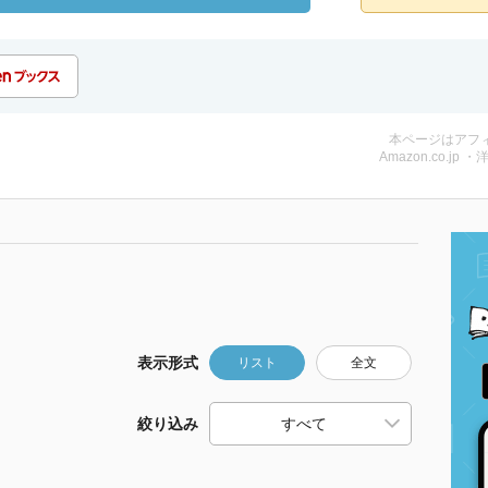
本ページはアフ
Amazon.co.jp ・
表示形式
リスト
全文
絞り込み