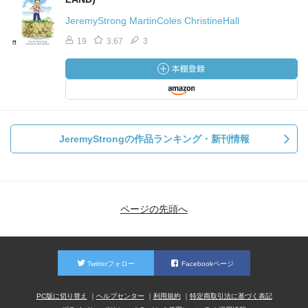
JeremyStrong MartinColes ChristineHall
19
3.67
3
JeremyStrongの作品ランキング・新刊情報
ページの先頭へ
Twitterフォロー
Facebookページ
PC版に切り替え
ヘルプセンター
利用規約
特定商取引法に基づく表記