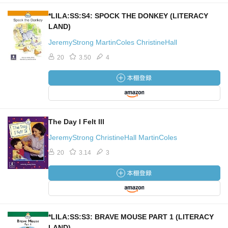
*LILA:SS:S4: SPOCK THE DONKEY (LITERACY
LAND)
JeremyStrong MartinColes ChristineHall
20
3.50
4
The Day I Felt Ill
JeremyStrong ChristineHall MartinColes
20
3.14
3
*LILA:SS:S3: BRAVE MOUSE PART 1 (LITERACY
LAND)