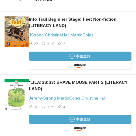
Info Trail Beginner Stage: Feet Non-fiction
(LITERACY LAND)
JStrong ChristineHall MartinColes
27
3.18
3
*LILA:SS:S3: BRAVE MOUSE PART 2 (LITERACY
LAND)
JeremyStrong MartinColes ChristineHall
20
3.75
4