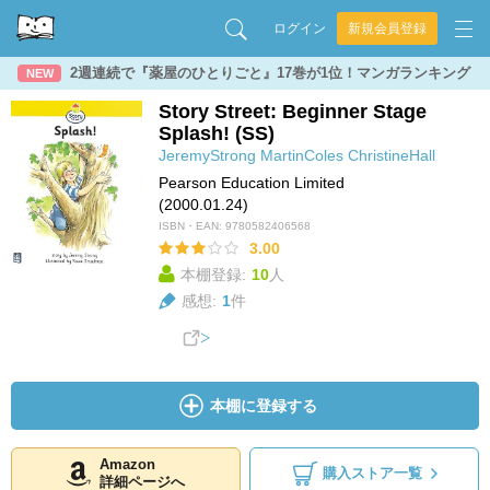
ログイン
新規会員登録
2週連続で『薬屋のひとりごと』17巻が1位！マンガランキング
NEW
Story Street: Beginner Stage
Splash! (SS)
JeremyStrong
MartinColes
ChristineHall
Pearson Education Limited
(2000.01.24)
ISBN・EAN:
9780582406568
3.00
本棚登録:
10
人
感想:
1
件
本棚に登録する
Amazon
購入ストア一覧
詳細ページへ