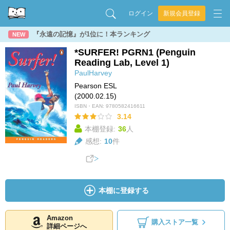
ログイン
新規会員登録
『永遠の記憶』が1位に！本ランキング
NEW
*SURFER! PGRN1 (Penguin
Reading Lab, Level 1)
PaulHarvey
Pearson ESL
(2000.02.15)
ISBN・EAN:
9780582416611
3.14
本棚登録:
36
人
感想:
10
件
本棚に登録する
Amazon
購入ストア一覧
詳細ページへ