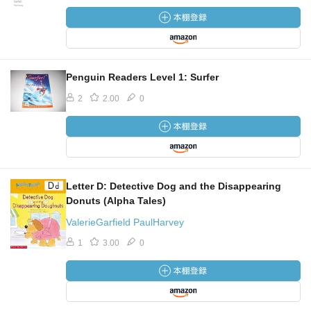
Penguin Readers Level 1: Surfer
2
2.00
0
Letter D: Detective Dog and the Disappearing
Donuts (Alpha Tales)
ValerieGarfield PaulHarvey
1
3.00
0