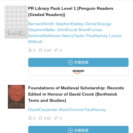
PR Library Pack Level 1 (Penguin Readers
(Graded Readers))
BernardSmith StephenRabley DerekStrange
StephenWaller JohnEscott BrentFurnas
AndrewMatthews NancyTaylor PaulHarvey Louisa
MAlcott
0
0.00
0
Foundations of Medieval Scholarship: Records
Edited in Honour of David Crook (Borthwick
Texts and Studies)
DavidCarpenter MarkOrmrod PaulHarvey
0
0.00
0