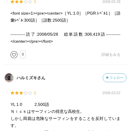
3
2008.05.28
<font size=1><pre><center>［YL:1.0］［PGR:ﾚﾍﾞﾙ1］［語
彙ﾚﾍﾞﾙ:300語］［語数:2500語］
----------読了:2008/05/28 総単語数:308,419語----------
</center></pre></font>
0
詳細をみる
ハルミズキさん
フォロー
3
2008.03.02
YL 1.0 2,500語
Ｎｉｃｋはサーフィンの得意な高校生。
しかし両親は危険なサーフィンをすることを反対していま
す。