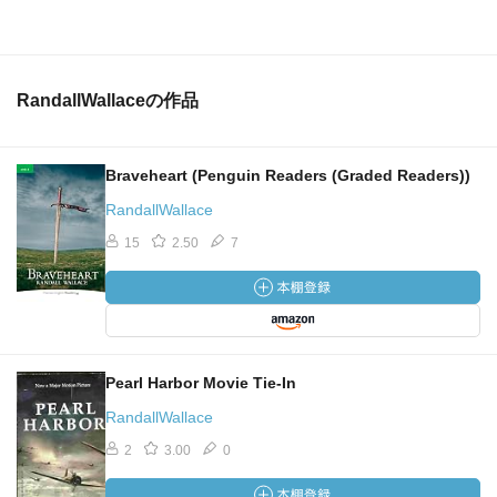
RandallWallaceの作品
Braveheart (Penguin Readers (Graded Readers))
RandallWallace
15
2.50
7
Pearl Harbor Movie Tie-In
RandallWallace
2
3.00
0