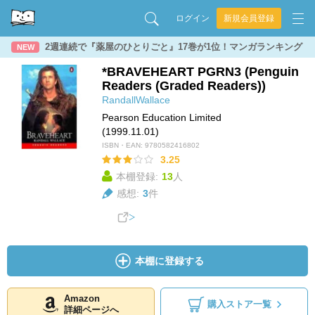
ログイン
新規会員登録
2週連続で『薬屋のひとりごと』17巻が1位！マンガランキング
NEW
*BRAVEHEART PGRN3 (Penguin
Readers (Graded Readers))
RandallWallace
Pearson Education Limited
(1999.11.01)
ISBN・EAN:
9780582416802
3.25
本棚登録:
13
人
感想:
3
件
本棚に登録する
Amazon
購入ストア一覧
詳細ページへ