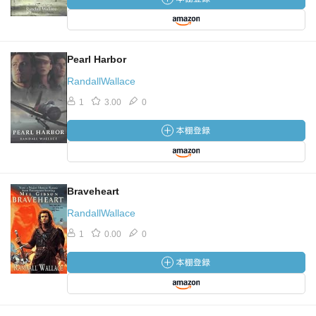
Pearl Harbor
RandallWallace
1
3.00
0
Braveheart
RandallWallace
1
0.00
0