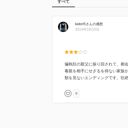
すべて
katori5
さん
の感想
2014年3月10日
偏執狂の親父に振り回されて、都
毒親を相手にせざるを得ない家族
類を見ないエンディングです。壮
0