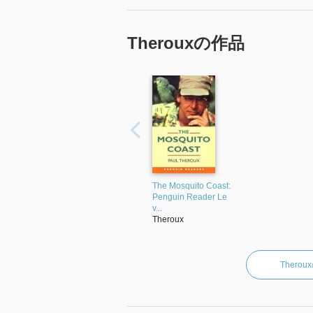
Therouxの作品
The Mosquito Coast:
Penguin Reader Le
v...
Theroux
Ther