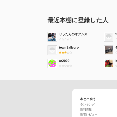
最近本棚に登録した人
りぃたんのオアシス
team3allegro
ar2000
本と出会う
ランキング
新刊情報
新着レビュー