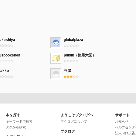
takeshiya
globalplaza
4jsbookshelf
puklib（熊県大図）
kakko
豆腐
本を探す
ようこそブクログへ
サポート
キーワードで検索
ブクログについて
お知らせ
タグから検索
ヘルプセンタ
ブクログ
法人向け広告