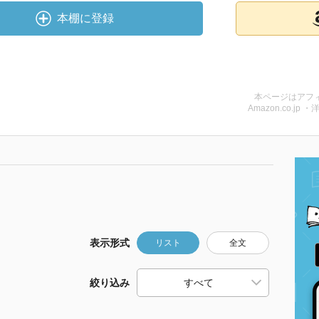
本棚に登録
本ページはアフ
Amazon.co.jp ・
表示形式
リスト
全文
絞り込み