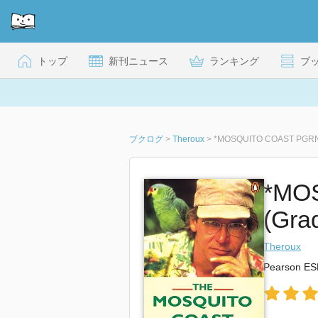
トップ
新刊ニュース
ランキング
ブ
ブクログ
>
Theroux
>
*MOSQUITO COAST PGRN4 
*MO
(Gra
Theroux
Pearson ES