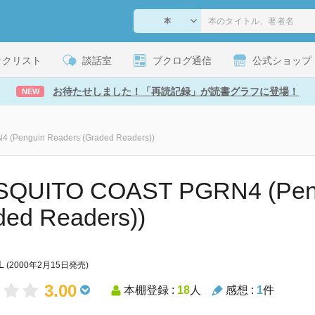
ックリスト
談話室
ブクログ通信
公式ショップ
お待たせしました！「再読記録」が読書グラフに登場！
NEW
(Penguin Readers (Graded Readers))
SQUITO COAST PGRN4 (Peng
ded Readers))
L
(2000年2月15日発売)
3.00
本棚登録 :
18
人
感想 :
1
件