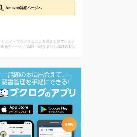
Amazon詳細ページへ
ィリエイトプログラムによる収益を得ています
洋書 (64ページ) / ISBN・EAN: 9780582418141