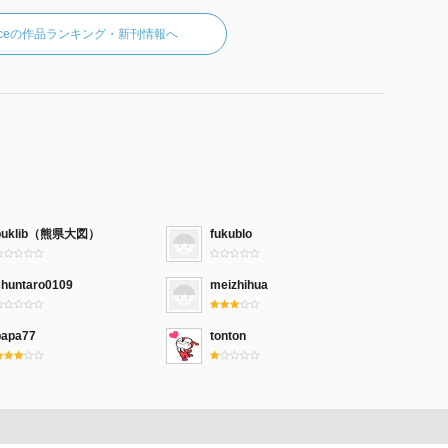
Princeの作品ランキング・新刊情報へ
puklib（熊県大図）
fukublo
shuntaro0109
meizhihua
papa77
tonton