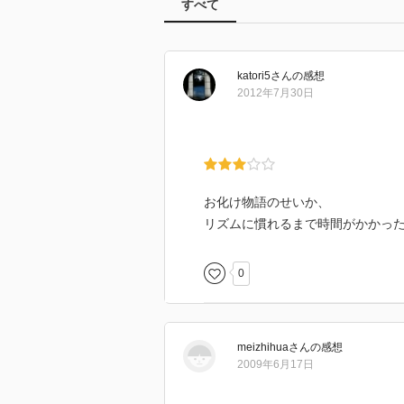
すべて
katori5
さん
の感想
2012年7月30日
お化け物語のせいか、
リズムに慣れるまで時間がかかっ
0
meizhihua
さん
の感想
2009年6月17日