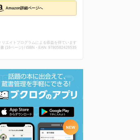
Amazon詳細ページへ
ィリエイトプログラムによる収益を得ています
洋書 (16ページ) / ISBN・EAN: 9780582426535