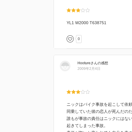
YL1 W2000 T638751
0
Hooture
さん
の感想
2009年2月4日
ニックはバイク事故を起こして依
同乗していた彼の恋人が死んだの
誰もが事故の責任はニックにはな
起きてしまった事故。