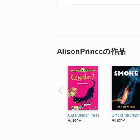
AlisonPrinceの作品
Cat Number Three
Smoke (gr8read
AlisonP...
AlisonP...