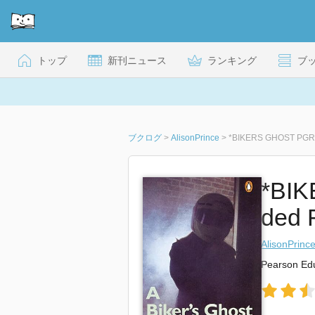
トップ
新刊ニュース
ランキング
ブ
ブクログ
>
AlisonPrince
>
*BIKERS GHOST PGRN1
*BIK
ded 
AlisonPrinc
Pearson Edu