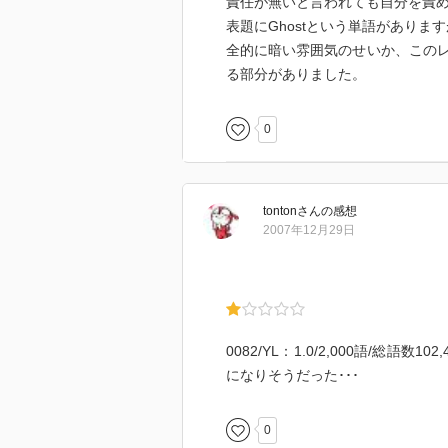
責任が無いと言われても自分を責
表題にGhostという単語がありま
全的に暗い雰囲気のせいか、この
る部分がありました。
0
tonton
さん
の感想
2007年12月29日
0082/YL：1.0/2,000語/総語数1
になりそうだった･･･
0