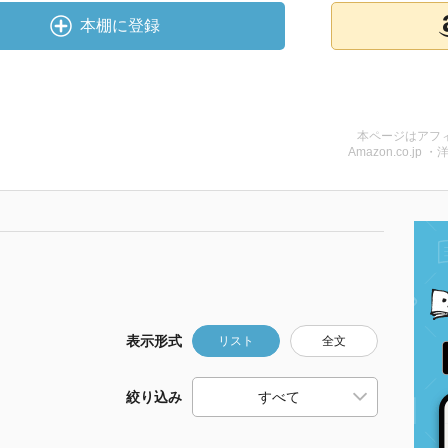
本棚に登録
本ページはアフ
Amazon.co.jp ・
表示形式
リスト
全文
絞り込み