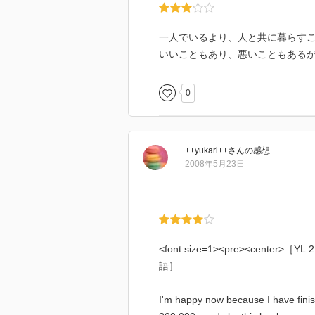
一人でいるより、人と共に暮らす
いいこともあり、悪いこともある
0
++yukari++
さん
の感想
2008年5月23日
<font size=1><pre><center>
語］
I'm happy now because I have fini