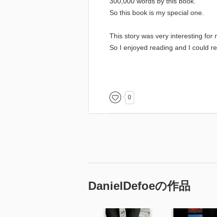
300,000 words by this book.
So this book is my special one.
This story was very interesting for
So I enjoyed reading and I could rea
I learnt a new word that is "Canniba
Cannibals eat men. I can't believe i
0
----------読了:2008/05/23 総単語数:30
DanielDefoeの作品