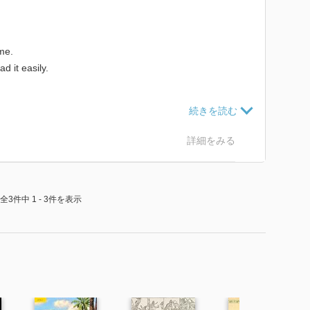
 me.
d it easily.
l."
t.
詳細をみる
2,519語----------</center></pre></font>
全3件中 1 - 3件を表示