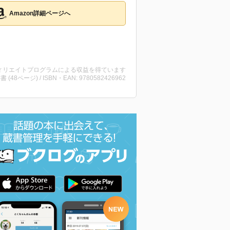
Amazon詳細ページへ
ィリエイトプログラムによる収益を得ています
洋書 (48ページ) / ISBN・EAN: 9780582426962