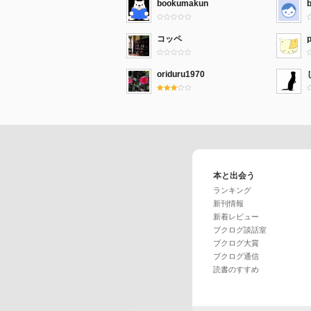
bookumakun
コッペ
oriduru1970
本と出会う
ランキング
新刊情報
新着レビュー
ブクログ談話室
ブクログ大賞
ブクログ通信
読書のすすめ