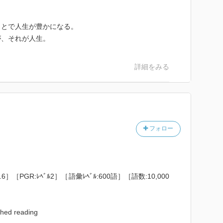
ことで人生が豊かになる。
が、それが人生。
詳細をみる
フォロー
［YL:2.6］［PGR:ﾚﾍﾞﾙ2］［語彙ﾚﾍﾞﾙ:600語］［語数:10,000
shed reading