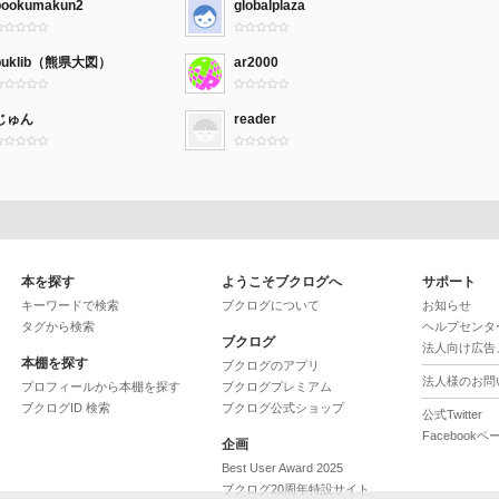
bookumakun2
globalplaza
puklib（熊県大図）
ar2000
じゅん
reader
本を探す
ようこそブクログへ
サポート
キーワードで検索
ブクログについて
お知らせ
タグから検索
ヘルプセンタ
ブクログ
法人向け広告
本棚を探す
ブクログのアプリ
法人様のお問
プロフィールから本棚を探す
ブクログプレミアム
ブクログID 検索
ブクログ公式ショップ
公式Twitter
Facebookペ
企画
Best User Award 2025
ブクログ20周年特設サイト