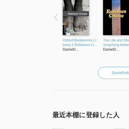
Oxford Bookworms Li
The Life and St
brary 2 Robinson Cr...
Surprising Advent
DanielD...
DanielD...
Daniel
最近本棚に登録した人