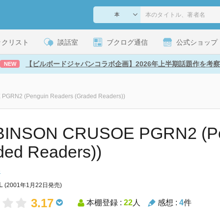
ックリスト
談話室
ブクログ通信
公式ショップ
【ビルボードジャパンコラボ企画】2026年上半期話題作を考察
NEW
GRN2 (Penguin Readers (Graded Readers))
BINSON CRUSOE PGRN2 (Pe
ded Readers))
e
L
(2001年1月22日発売)
3.17
本棚登録 :
22
人
感想 :
4
件