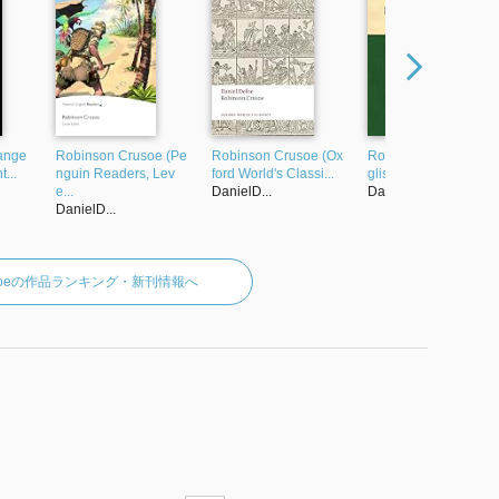
range
Robinson Crusoe (Pe
Robinson Crusoe (Ox
Robinson Crusoe (En
...
nguin Readers, Lev
ford World's Classi...
glish Edition)
e...
DanielD...
DanielD...
DanielD...
Defoeの作品ランキング・新刊情報へ