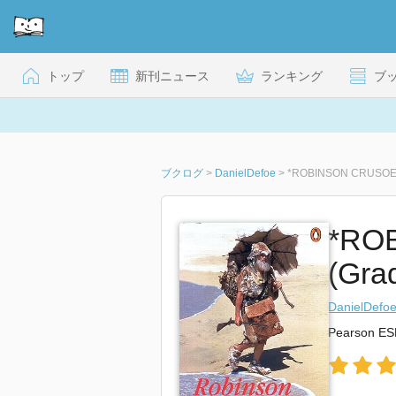
トップ
新刊ニュース
ランキング
ブ
ブクログ
>
DanielDefoe
>
*ROBINSON CRUSOE P
*RO
(Gra
DanielDefo
Pearson ES