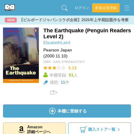
ログイン
新規会員登録
【ビルボードジャパンコラボ企画】2026年上半期話題作を考察
NEW
The Earthquake (Penguin Readers
Level 2)
ElizabethLaird
Pearson Japan
(2000.11.10)
ISBN・EAN:
9780582427617
3.13
本棚登録:
51
人
感想:
11
件
本棚に登録する
Amazon
購入ストア一覧
詳細ページへ