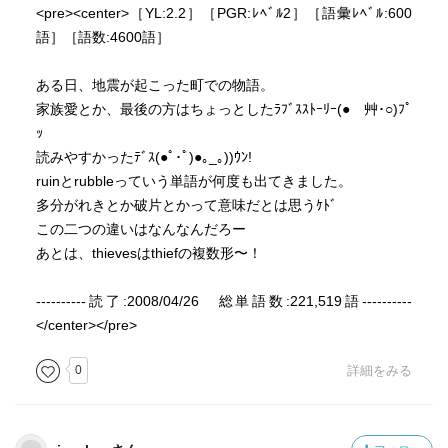
<pre><center>［YL:2.2］［PGR:ﾚﾍﾞﾙ2］［語彙ﾚﾍﾞﾙ:600
語］［語数:4600語］
ある日、地震が起こった町での物語。
家族愛とか、最後の方はちょっとしたﾗﾌﾞｽｽﾄｰﾘｰ(●ゝ艸･○)ﾌﾟ
ｯ
読みやすかったﾃﾞｽ(●ﾟ･ﾟ)●｡_｡))ｳﾝ!
ruinとrubbleっていう単語が何度も出てきました。
多分がれきとか破片とかって意味だとは思うｹﾄﾞ
この二つの違いはなんなんだろー
あとは、thievesはthiefの複数形〜！
----------読了:2008/04/26 総単語数:221,519語----------
</center></pre>
0
詳細をみる