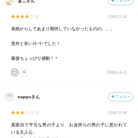
ぁこさん
フォロー
4
2008.11.16
表紙からしてあまり期待していなかったものの。。。
意外と良いｽﾄｰﾘｰでした！
最後ちょっぴり感動＾＾
0
詳細をみる
nappuさん
フォロー
3
2008.10.08
真面目で平凡な男の子より、お金持ちの男の子に惹かれて
いる主人公。