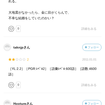
れる。
大地震がなかったら、金に目がくらんで、
不幸な結婚をしていたのかい？
0
詳細をみる
taknjpさん
フォロー
2
2011.01.01
［YL:2.2］［PGR:ﾚﾍﾞﾙ2］［語彙ﾚﾍﾞﾙ:600語］［語数:4600
語］
0
詳細をみる
Hootureさん
フォロー