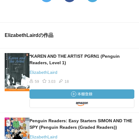
ElizabethLairdの作品
*KAREN AND THE ARTIST PGRN1 (Penguin
Readers, Level 1)
ElizabethLaird
59
3.03
18
Penguin Readers: Easy Starters SIMON AND THE
SPY (Penguin Readers (Graded Readers))
ElizabethLaird