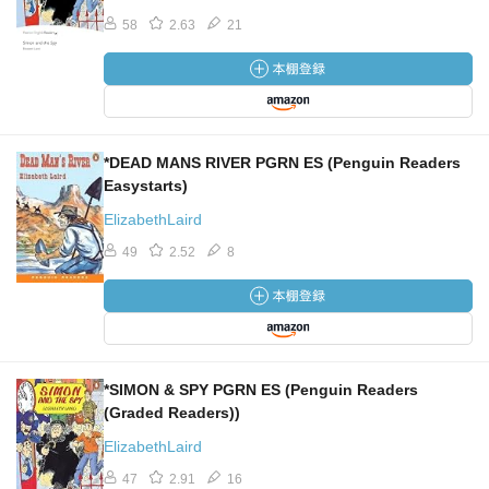
58
2.63
21
*DEAD MANS RIVER PGRN ES (Penguin Readers
Easystarts)
ElizabethLaird
49
2.52
8
*SIMON & SPY PGRN ES (Penguin Readers
(Graded Readers))
ElizabethLaird
47
2.91
16