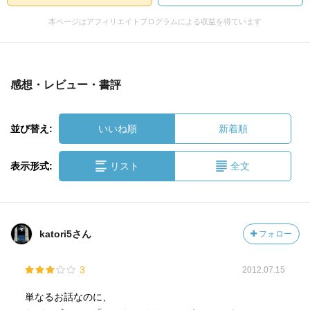
本ページはアフィリエイトプログラムによる収益を得ています
感想・レビュー・書評
並び替え:
いいね順
新着順
表示形式:
リスト
全文
katori5さん
フォロー
3
2012.07.15
単なるお話なのに、