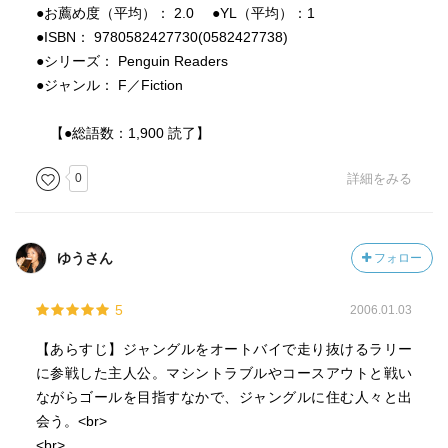
●お薦め度（平均）： 2.0 ●YL（平均）：1
●ISBN： 9780582427730(0582427738)
●シリーズ： Penguin Readers
●ジャンル： F／Fiction
【●総語数：1,900 読了】
0
詳細をみる
ゆうさん
フォロー
5
2006.01.03
【あらすじ】ジャングルをオートバイで走り抜けるラリー
に参戦した主人公。マシントラブルやコースアウトと戦い
ながらゴールを目指すなかで、ジャングルに住む人々と出
会う。<br>
<br>