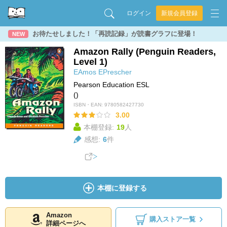
ログイン
新規会員登録
お待たせしました！「再読記録」が読書グラフに登場！
NEW
Amazon Rally (Penguin Readers,
Level 1)
EAmos
EPrescher
Pearson Education ESL
()
ISBN・EAN:
9780582427730
3.00
本棚登録:
19
人
感想:
6
件
本棚に登録する
Amazon
購入ストア一覧
詳細ページへ