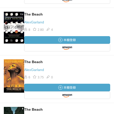
The Beach
AlexGarland
8
2.80
4
The Beach
AlexGarland
6
3.75
0
The Beach