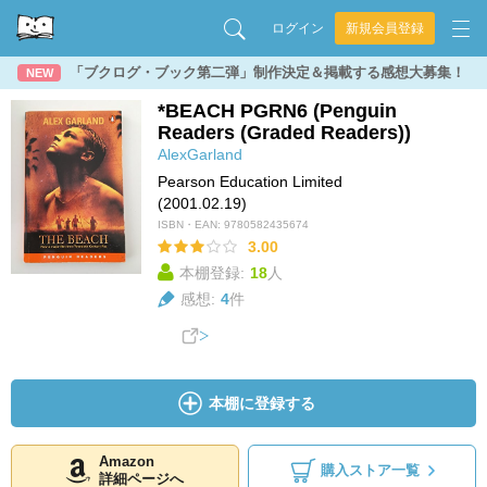
ログイン
新規会員登録
「ブクログ・ブック第二弾」制作決定＆掲載する感想大募集！
NEW
*BEACH PGRN6 (Penguin
Readers (Graded Readers))
AlexGarland
Pearson Education Limited
(2001.02.19)
ISBN・EAN:
9780582435674
3.00
本棚登録:
18
人
感想:
4
件
本棚に登録する
Amazon
購入ストア一覧
詳細ページへ