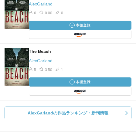
AlexGarland
6
0.00
0
The Beach
AlexGarland
5
3.50
1
AlexGarlandの作品ランキング・新刊情報