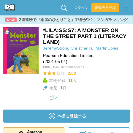
ログイン
新規会員登録
2週連続で『薬屋のひとりごと』17巻が1位！マンガランキング
NEW
*LILA:SS:S7: A MONSTER ON
THE STREET PART 1 (LITERACY
LAND)
JeremyStrong
ChristineHall
MartinColes
Pearson Education Limited
(2001.05.04)
ISBN・EAN:
9780582464209
3.00
本棚登録:
11
人
感想:
1
件
本棚に登録する
Amazon