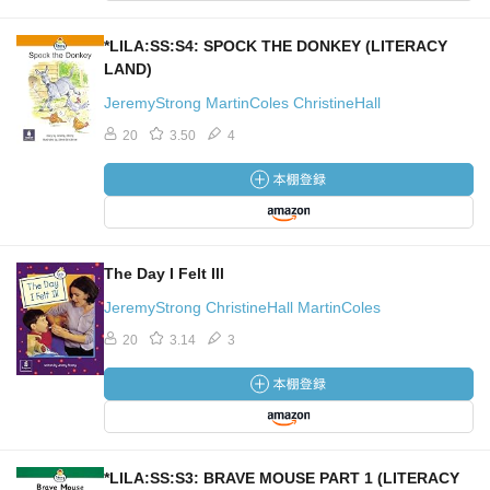
*LILA:SS:S4: SPOCK THE DONKEY (LITERACY
LAND)
JeremyStrong MartinColes ChristineHall
20
3.50
4
The Day I Felt Ill
JeremyStrong ChristineHall MartinColes
20
3.14
3
*LILA:SS:S3: BRAVE MOUSE PART 1 (LITERACY