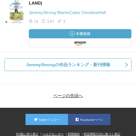
LAND)
JeremyStrong MartinColes ChristineHall
19
3.67
3
JeremyStrongの作品ランキング・新刊情報
ページの先頭へ
Twitterフォロー
Facebookページ
PC版に切り替え
ヘルプセンター
利用規約
特定商取引法に基づく表記