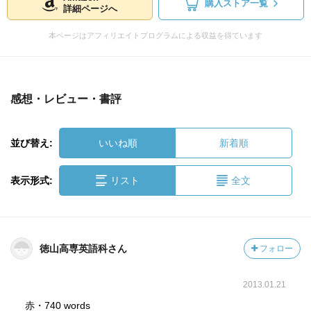
購入ストア一覧
詳細ページへ
本ページはアフィリエイトプログラムによる収益を得ています
感想・レビュー・書評
並び替え:
いいね順
新着順
表示形式:
リスト
全文
徳山高専英語科さん
フォロー
2013.01.21
赤・740 words