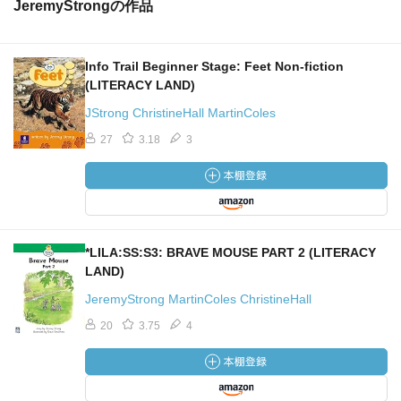
JeremyStrongの作品
Info Trail Beginner Stage: Feet Non-fiction
(LITERACY LAND)
JStrong ChristineHall MartinColes
27
3.18
3
*LILA:SS:S3: BRAVE MOUSE PART 2 (LITERACY
LAND)
JeremyStrong MartinColes ChristineHall
20
3.75
4