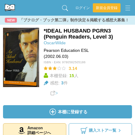
ログイン
新規会員登録
「ブクログ・ブック第二弾」制作決定＆掲載する感想大募集！
NEW
*IDEAL HUSBAND PGRN3
(Penguin Readers, Level 3)
OscarWilde
Pearson Education ESL
(2002.06.03)
ISBN・EAN:
9780582505186
3.14
本棚登録:
15
人
感想:
3
件
本棚に登録する
Amazon
購入ストア一覧
詳細ページへ