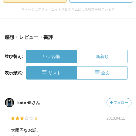
本ページはアフィリエイトプログラムによる収益を得ています
感想・レビュー・書評
並び替え:
いいね順
新着順
表示形式:
リスト
全文
katori5さん
フォロー
3
2013.04.11
大団円なお話。