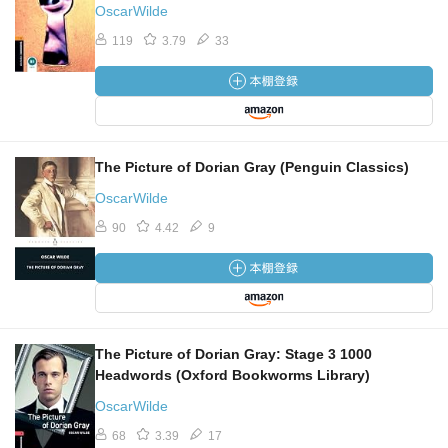
OscarWilde
119
3.79
33
The Picture of Dorian Gray (Penguin Classics)
OscarWilde
90
4.42
9
The Picture of Dorian Gray: Stage 3 1000
Headwords (Oxford Bookworms Library)
OscarWilde
68
3.39
17