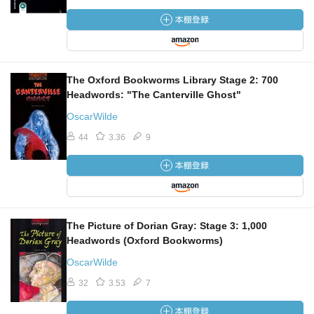
The Oxford Bookworms Library Stage 2: 700
Headwords: "The Canterville Ghost"
OscarWilde
44
3.36
9
The Picture of Dorian Gray: Stage 3: 1,000
Headwords (Oxford Bookworms)
OscarWilde
32
3.53
7