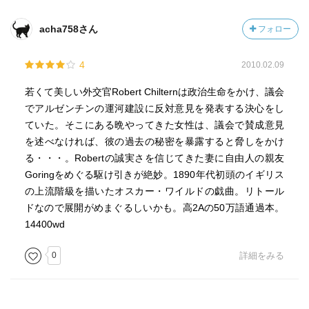
acha758さん
フォロー
4
2010.02.09
若くて美しい外交官Robert Chilternは政治生命をかけ、議会
でアルゼンチンの運河建設に反対意見を発表する決心をし
ていた。そこにある晩やってきた女性は、議会で賛成意見
を述べなければ、彼の過去の秘密を暴露すると脅しをかけ
る・・・。Robertの誠実さを信じてきた妻に自由人の親友
Goringをめぐる駆け引きが絶妙。1890年代初頭のイギリス
の上流階級を描いたオスカー・ワイルドの戯曲。リトール
ドなので展開がめまぐるしいかも。高2Aの50万語通過本。
14400wd
0
詳細をみる