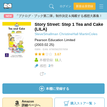
ログイン
新規会員登録
「ブクログ・ブック第二弾」制作決定＆掲載する感想大募集！
NEW
Story Street: Step 1 Tea and Cake
(LILA)
SteveSmallman
ChristineHall
MartinColes
Pearson Education Limited
(2003.02.25)
ISBN・EAN:
9780582557659
3.67
本棚登録:
11
人
感想:
2
件
本棚に登録する
Amazon
購入ストア一覧
詳細ページへ