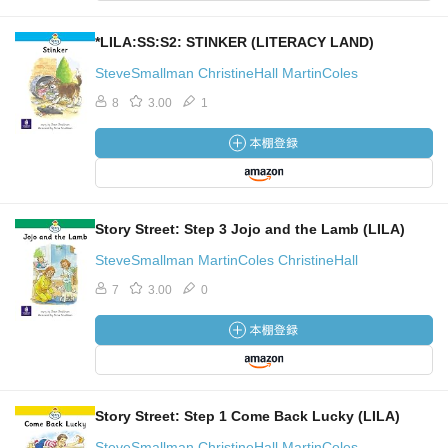
*LILA:SS:S2: STINKER (LITERACY LAND)
SteveSmallman ChristineHall MartinColes
8
3.00
1
Story Street: Step 3 Jojo and the Lamb (LILA)
SteveSmallman MartinColes ChristineHall
7
3.00
0
Story Street: Step 1 Come Back Lucky (LILA)
SteveSmallman ChristineHall MartinColes