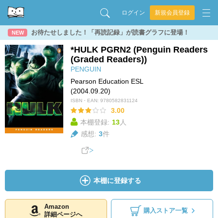
ログイン
新規会員登録
お待たせしました！「再読記録」が読書グラフに登場！
NEW
*HULK PGRN2 (Penguin Readers
(Graded Readers))
PENGUIN
Pearson Education ESL
(2004.09.20)
ISBN・EAN:
9780582831124
3.00
本棚登録:
13
人
感想:
3
件
本棚に登録する
Amazon
購入ストア一覧
詳細ページへ