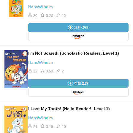
HansWilhelm
30
3.20
12
I'm Not Scared! (Scholastic Readers, Level 1)
HansWilhelm
22
3.53
2
I Lost My Tooth! (Hello Reader!, Level 1)
HansWilhelm
21
3.18
10