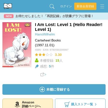
ログイン
新規会員登録
お待たせしました！「再読記録」が読書グラフに登場！
NEW
I Am Lost: Level 1 (Hello Reader!
Level 1)
HansWilhelm
Cartwheel Books
(1997.11.01)
ISBN・EAN:
9780590306997
3.30
本棚登録:
15
人
感想:
5
件
本棚に登録する
Amazon
購入ストア一覧
詳細ページへ