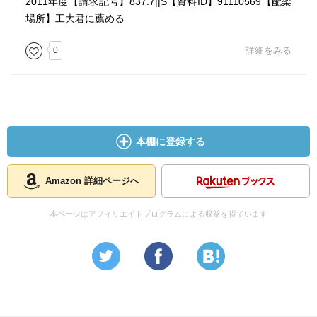
2011年度【請求記号】837.7||S【資料ID】91110569【配架
場所】工大君に薦める
0
詳細をみる
本棚に登録する
Amazon 詳細ページへ
本ページはアフィリエイトプログラムによる収益を得ています