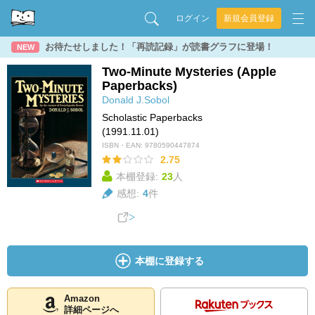
ログイン
新規会員登録
お待たせしました！「再読記録」が読書グラフに登場！
NEW
Two-Minute Mysteries (Apple
Paperbacks)
Donald J.Sobol
Scholastic Paperbacks
(1991.11.01)
ISBN・EAN:
9780590447874
2.75
本棚登録:
23
人
感想:
4
件
本棚に登録する
Amazon
詳細ページへ