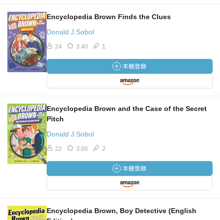
Encyclopedia Brown Finds the Clues
Donald J.Sobol
24
3.40
1
Encyclopedia Brown and the Case of the Secret
Pitch
Donald J.Sobol
22
3.00
2
Encyclopedia Brown, Boy Detective (English